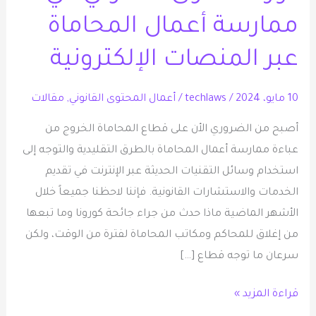
في
ممارسة أعمال المحاماة
ممارسة
أعمال
عبر المنصات الإلكترونية
المحاماة
عبر
10 مايو، 2024
/
techlaws
/
أعمال المحتوى القانوني
,
مقالات
المنصات
أصبح من الضروري الأن على قطاع المحاماة الخروج من
الإلكترونية
عباءة ممارسة أعمال المحاماة بالطرق التقليدية والتوجه إلى
استخدام وسائل التقنيات الحديثة عبر الإنترنت في تقديم
الخدمات والاستشارات القانونية. فإننا لاحظنا جميعاً خلال
الأشهر الماضية ماذا حدث من جراء جائحة كورونا وما تبعها
من إغلاق للمحاكم ومكاتب المحاماة لفترة من الوقت، ولكن
سرعان ما توجه قطاع […]
قراءة المزيد »