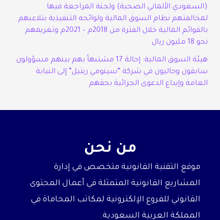
(السعودي الألماني الصحية) ولجنة المراجعة فيها
لمخالفتهم نظام السوق المالية ولوائحه التنفيذية بتلاعبهم
بالقوائم المالية خلال الفترة من 2018م – 2021م وتغريمهم
نحو 18 مليون ريال
هيئة السوق المالية: إحالة 17 مشتبهاً بهم بينهم مسؤولون
سابقون وحاليون في شركة “سينومي ريتيل” إلى النيابة
العامة وإيداع الدعوى الجزائية بحقهم
من نحن
موقع التقنية القانونية متخصص في إدارة
المشاريع القانونية المتمثلة في أعمال المحتوى
القانوني للفروع الإلكترونية لمكاتب المحاماة في
المملكة العربية السعودية.