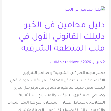
دليل
محامين
دليل محامين في الخبر:
في
الخبر:
دليلك القانوني الأول في
دليلك
القانوني
قلب المنطقة الشرقية
الأول
في
2 فبراير، 2026
/
techlaws
/
مقالات
قلب
تعتبر مدينة الخبر “درة الشرقية” وأحد أهم الشرايين
المنطقة
الاقتصادية والسياحية في المملكة العربية السعودية. فهي
الشرقية
ليست مجرد مدينة ساحلية هادئة، بل هي مركز ثقل تجاري
وصناعي يضم كبرى الشركات، والمشاريع الاستثمارية
العملاقة، والنشاط العقاري المتسارع. مع هذا النمو المتزايد
والتعقيدات التي تفرضها بيئة الأعمال الحديثة وتشابك