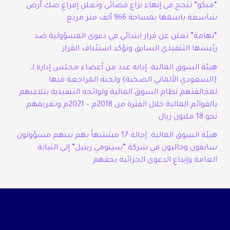
“مبكو” تنجح في إنهاء نزاع قضائي وتعلن إفراغ صك أرض
شاسعة باسمها بمساحة 966 ألف متر مربع
“تهامة” تعلن عن قرار ابتدائي في دعوى المسؤولية ضد
رئيسها التنفيذي السابق وتؤكد استئناف القرار
هيئة السوق المالية: إدانة عدد من أعضاء مجلس إدارة لـ
(السعودي الألماني الصحية) ولجنة المراجعة فيها
لمخالفتهم نظام السوق المالية ولوائحه التنفيذية بتلاعبهم
بالقوائم المالية خلال الفترة من 2018م – 2021م وتغريمهم
نحو 18 مليون ريال
هيئة السوق المالية: إحالة 17 مشتبهاً بهم بينهم مسؤولون
سابقون وحاليون في شركة “سينومي ريتيل” إلى النيابة
العامة وإيداع الدعوى الجزائية بحقهم