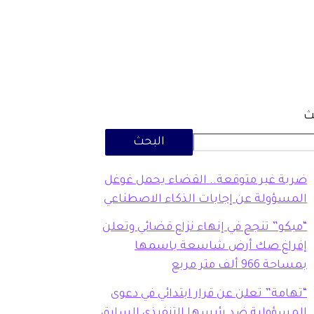
ث
البحث
ضربة غير متوقعة.. القضاء يحمل غوغل
المسؤولة عن إجابات الذكاء الاصطناعي
“مبكو” تنجح في إنهاء نزاع قضائي وتعلن
إفراغ صك أرض شاسعة باسمها
بمساحة 966 ألف متر مربع
“تهامة” تعلن عن قرار ابتدائي في دعوى
المسؤولية ضد رئيسها التنفيذي السابق