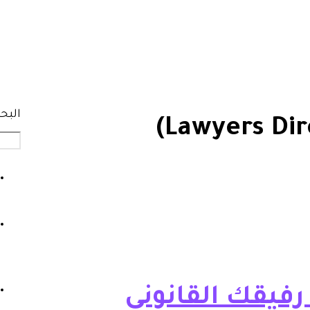
البح
رفيقك القانوني