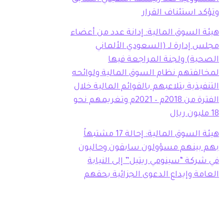
وتؤكد استئناف القرار
هيئة السوق المالية: إدانة عدد من أعضاء
مجلس إدارة لـ (السعودي الألماني
الصحية) ولجنة المراجعة فيها
لمخالفتهم نظام السوق المالية ولوائحه
التنفيذية بتلاعبهم بالقوائم المالية خلال
الفترة من 2018م – 2021م وتغريمهم نحو
18 مليون ريال
هيئة السوق المالية: إحالة 17 مشتبهاً
بهم بينهم مسؤولون سابقون وحاليون
في شركة “سينومي ريتيل” إلى النيابة
العامة وإيداع الدعوى الجزائية بحقهم