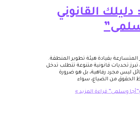
ليلك القانوني
سلمى”
لمتسارعة بقيادة هيئة تطوير المنطقة.
، تبرز تحديات قانونية متنوعة تتطلب تدخل
ئل ليس مجرد رفاهية، بل هو ضرورة
 الحقوق من الضياع، سواء
و”أجا وسلمى”
قراءة المزيد »