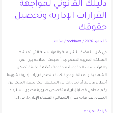
دليلك القانوني لمواجهة
دليلك
القانوني
القرارات الإدارية وتحصيل
لمواجهة
حقوقك
القرارات
الإدارية
15 مايو، 2026
/
techlaws
/
مقالات
وتحصيل
حقوقك
في ظل النهضة التشريعية والمؤسسية التي تعيشها
المملكة العربية السعودية، أصبحت العلاقة بين الفرد
والمؤسسات الحكومية محكومة بأنظمة دقيقة تضمن
الشفافية والعدالة. ومع ذلك، قد تصدر قرارات إدارية تشوبها
أخطاء قانونية أو تجاوزات في السلطة، مما يجعل البحث عن
رقم محامي قضايا إدارية متخصص ضرورة قصوى لاسترداد
الحقوق عبر بوابة ديوان المظالم (القضاء الإداري). في […]
قراءة المزيد »