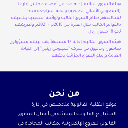
هيئة السوق المالية: إدانة عدد من أعضاء مجلس إدارة لـ
(السعودي الألماني الصحية) ولجنة المراجعة فيها
لمخالفتهم نظام السوق المالية ولوائحه التنفيذية بتلاعبهم
بالقوائم المالية خلال الفترة من 2018م – 2021م وتغريمهم
نحو 18 مليون ريال
هيئة السوق المالية: إحالة 17 مشتبهاً بهم بينهم مسؤولون
سابقون وحاليون في شركة “سينومي ريتيل” إلى النيابة
العامة وإيداع الدعوى الجزائية بحقهم
من نحن
موقع التقنية القانونية متخصص في إدارة
المشاريع القانونية المتمثلة في أعمال المحتوى
القانوني للفروع الإلكترونية لمكاتب المحاماة في