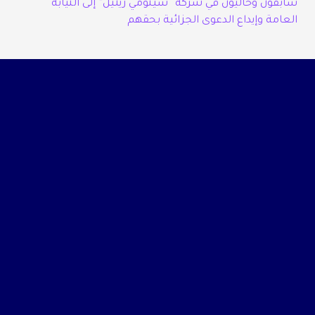
سابقون وحاليون في شركة “سينومي ريتيل” إلى النيابة
العامة وإيداع الدعوى الجزائية بحقهم