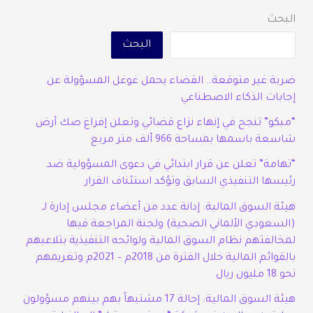
البحث
مليون
ريال
البحث
ضربة غير متوقعة.. القضاء يحمل غوغل المسؤولة عن
إجابات الذكاء الاصطناعي
“مبكو” تنجح في إنهاء نزاع قضائي وتعلن إفراغ صك أرض
شاسعة باسمها بمساحة 966 ألف متر مربع
“تهامة” تعلن عن قرار ابتدائي في دعوى المسؤولية ضد
رئيسها التنفيذي السابق وتؤكد استئناف القرار
هيئة السوق المالية: إدانة عدد من أعضاء مجلس إدارة لـ
(السعودي الألماني الصحية) ولجنة المراجعة فيها
لمخالفتهم نظام السوق المالية ولوائحه التنفيذية بتلاعبهم
بالقوائم المالية خلال الفترة من 2018م – 2021م وتغريمهم
نحو 18 مليون ريال
هيئة السوق المالية: إحالة 17 مشتبهاً بهم بينهم مسؤولون