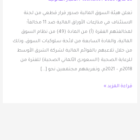
المالية
تعلن هيئة السوق المالية صدور قرار قطعي من لجنة
ولوائحه
الاستئناف في منازعات الأوراق المالية ضد 11 مخالفاً؛
التنفيذية
لمخالفتهم الفقرة (أ) من المادة (49) من نظام السوق
بتلاعبهم
المالية، والمادة السابعة من لائحة سلوكيات السوق، وذلك
بالقوائم
من خلال تلاعبهم بالقوائم المالية لشركة الشرق الأوسط
المالية
للرعاية الصحية (السعودي الألماني الصحية) للفترة من
خلال
2018م – 2021م، وتغريمهم مجتمعين نحو […]
الفترة
من
قراءة المزيد »
2018م
–
2021م
وتغريمهم
نحو
18