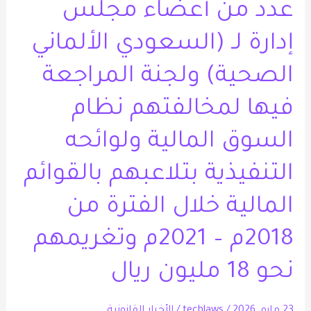
عدد من أعضاء مجلس
عدد
من
إدارة لـ (السعودي الألماني
أعضاء
الصحية) ولجنة المراجعة
مجلس
إدارة
فيها لمخالفتهم نظام
لـ
السوق المالية ولوائحه
(السعودي
الألماني
التنفيذية بتلاعبهم بالقوائم
الصحية)
المالية خلال الفترة من
ولجنة
المراجعة
2018م – 2021م وتغريمهم
فيها
نحو 18 مليون ريال
لمخالفتهم
نظام
السوق
23 مايو، 2026
/
techlaws
/
الأخبار القانونية