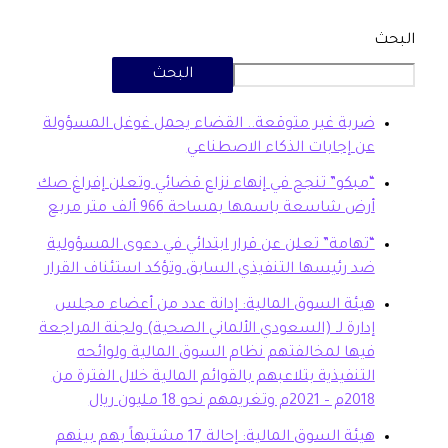
البحث
بة غير متوقعة.. القضاء يحمل غوغل المسؤولة
 إجابات الذكاء الاصطناعي
بكو” تنجح في إنهاء نزاع قضائي وتعلن إفراغ صك
ض شاسعة باسمها بمساحة 966 ألف متر مربع
هامة” تعلن عن قرار ابتدائي في دعوى المسؤولية
 رئيسها التنفيذي السابق وتؤكد استئناف القرار
ئة السوق المالية: إدانة عدد من أعضاء مجلس
ارة لـ (السعودي الألماني الصحية) ولجنة المراجعة
ها لمخالفتهم نظام السوق المالية ولوائحه
تنفيذية بتلاعبهم بالقوائم المالية خلال الفترة من
20م وتغريمهم نحو 18 مليون ريال
هيئة السوق المالية: إحالة 17 مشتبهاً بهم بينهم