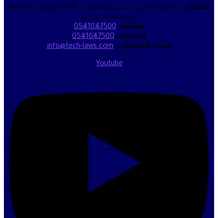
واجهة روشن، مبنى سيرفكورب (S4)، الرياض، المملكة
العربية السعودية.
الهاتف:
0541047500
واتساب:
0541047500
البريد الالكتروني:
info@tech-laws.com
Youtube