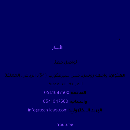
الأخبار
تواصل معنا
العنوان:
واجهة روشن، مبنى سيرفكورب (S4)، الرياض، المملكة
العربية السعودية.
الهاتف:
0541047500
واتساب:
0541047500
البريد الالكتروني:
info@tech-laws.com
Youtube