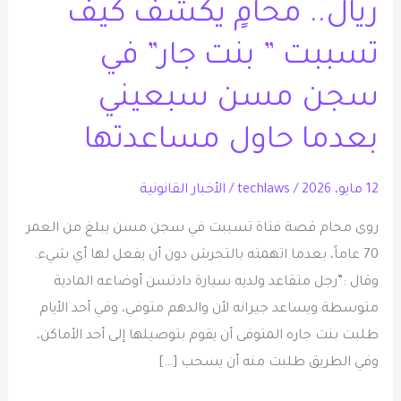
ريال.. محامٍ يكشف كيف
آلاف
ريال..
تسببت ” بنت جار” في
محامٍ
سجن مسن سبعيني
يكشف
كيف
بعدما حاول مساعدتها
تسببت
”
12 مايو، 2026
/
techlaws
/
الأخبار القانونية
بنت
روى محام قصة فتاة تسببت في سجن مسن يبلغ من العمر
جار”
70 عاماً، بعدما اتهمته بالتحرش دون أن يفعل لها أي شيء.
في
وقال :”رجل متقاعد ولديه سيارة دادتسن أوضاعه المادية
سجن
متوسطة ويساعد جيرانه لأن والدهم متوفي، وفي أحد الأيام
مسن
طلبت بنت جاره المتوفى أن يقوم بتوصيلها إلى أحد الأماكن،
سبعيني
وفي الطريق طلبت منه أن يسحب […]
بعدما
حاول