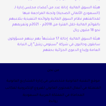
هيئة السوق المالية: إدانة عدد من أعضاء مجلس إدارة لـ
(السعودي الألماني الصحية) ولجنة المراجعة فيها
لمخالفتهم نظام السوق المالية ولوائحه التنفيذية بتلاعبهم
بالقوائم المالية خلال الفترة من 2018م – 2021م وتغريمهم
نحو 18 مليون ريال
هيئة السوق المالية: إحالة 17 مشتبهاً بهم بينهم مسؤولون
سابقون وحاليون في شركة “سينومي ريتيل” إلى النيابة
العامة وإيداع الدعوى الجزائية بحقهم
من نحن
موقع التقنية القانونية متخصص في إدارة المشاريع القانونية
المتمثلة في أعمال المحتوى القانوني للفروع الإلكترونية لمكاتب
المحاماة في المملكة العربية السعودية.
روابط