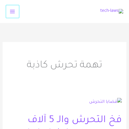
خطي
لى
لمحتوى
تهمة تحرش كاذبة
فخ
التحرش
فخ التحرش والـ 5 آلاف
والـ
5