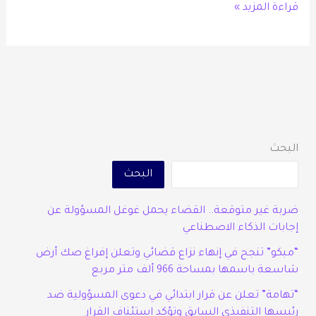
قراءة المزيد »
مساعدتها
البحث
البحث
ضربة غير متوقعة.. القضاء يحمل غوغل المسؤولة عن
إجابات الذكاء الاصطناعي
“مبكو” تنجح في إنهاء نزاع قضائي وتعلن إفراغ صك أرض
شاسعة باسمها بمساحة 966 ألف متر مربع
“تهامة” تعلن عن قرار ابتدائي في دعوى المسؤولية ضد
رئيسها التنفيذي السابق وتؤكد استئناف القرار