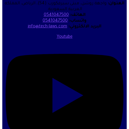
واجهة روشن، مبنى سيرفكورب (S4)، الرياض، المملكة
العربية السعودية.
الهاتف:
0541047500
واتساب:
0541047500
البريد الالكتروني:
info@tech-laws.com
Youtube