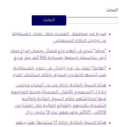
البحث
بة غير متوقعة.. القضاء يحمل غوغل المسؤولة
 إجابات الذكاء الاصطناعي
بكو” تنجح في إنهاء نزاع قضائي وتعلن إفراغ صك
ض شاسعة باسمها بمساحة 966 ألف متر مربع
هامة” تعلن عن قرار ابتدائي في دعوى المسؤولية
 رئيسها التنفيذي السابق وتؤكد استئناف القرار
ئة السوق المالية: إدانة عدد من أعضاء مجلس
ارة لـ (السعودي الألماني الصحية) ولجنة المراجعة
ها لمخالفتهم نظام السوق المالية ولوائحه
تنفيذية بتلاعبهم بالقوائم المالية خلال الفترة من
20م وتغريمهم نحو 18 مليون ريال
هيئة السوق المالية: إحالة 17 مشتبهاً بهم بينهم