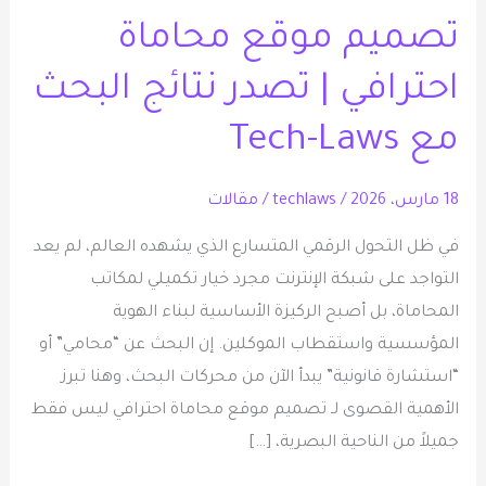
موقع
تصميم موقع محاماة
محاماة
احترافي
احترافي | تصدر نتائج البحث
|
تصدر
مع Tech-Laws
نتائج
البحث
18 مارس، 2026
/
techlaws
/
مقالات
مع
في ظل التحول الرقمي المتسارع الذي يشهده العالم، لم يعد
Tech-
التواجد على شبكة الإنترنت مجرد خيار تكميلي لمكاتب
Laws
المحاماة، بل أصبح الركيزة الأساسية لبناء الهوية
المؤسسية واستقطاب الموكلين. إن البحث عن “محامي” أو
“استشارة قانونية” يبدأ الآن من محركات البحث، وهنا تبرز
الأهمية القصوى لـ تصميم موقع محاماة احترافي ليس فقط
جميلاً من الناحية البصرية، […]