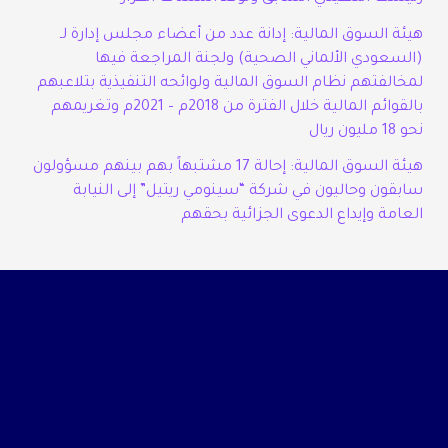
هيئة السوق المالية: إدانة عدد من أعضاء مجلس إدارة لـ
(السعودي الألماني الصحية) ولجنة المراجعة فيها
لمخالفتهم نظام السوق المالية ولوائحه التنفيذية بتلاعبهم
بالقوائم المالية خلال الفترة من 2018م – 2021م وتغريمهم
نحو 18 مليون ريال
هيئة السوق المالية: إحالة 17 مشتبهاً بهم بينهم مسؤولون
سابقون وحاليون في شركة “سينومي ريتيل” إلى النيابة
العامة وإيداع الدعوى الجزائية بحقهم