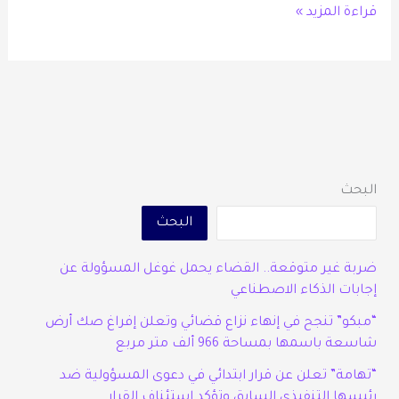
قراءة المزيد »
البحث
البحث
ضربة غير متوقعة.. القضاء يحمل غوغل المسؤولة عن
إجابات الذكاء الاصطناعي
“مبكو” تنجح في إنهاء نزاع قضائي وتعلن إفراغ صك أرض
شاسعة باسمها بمساحة 966 ألف متر مربع
“تهامة” تعلن عن قرار ابتدائي في دعوى المسؤولية ضد
رئيسها التنفيذي السابق وتؤكد استئناف القرار