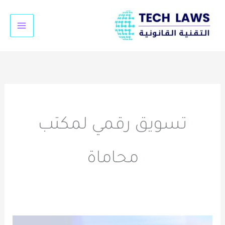
خطي
لى
لمحتوى
تسويق رقمي لمكتب
محاماة
كيفية