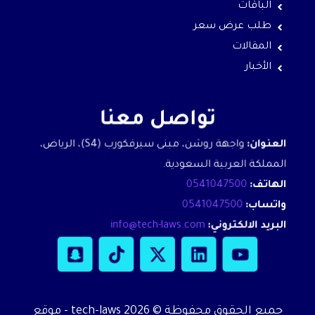
الباقات
طلب عرض سعر
المقالات
الأخبار
تواصل معنا
العنوان:
واجهة روشن، مبنى سيرفكورب (S4)، الرياض،
المملكة العربية السعودية.
الهاتف:
0541047500
واتساب:
0541047500
البريد الالكتروني:
info@tech-laws.com
S
T
X
L
Y
n
i
-
i
o
a
k
t
n
u
p
t
w
k
t
جميع الحقوق محفوظة © 2026 tech-laws - موقع
c
o
i
e
u