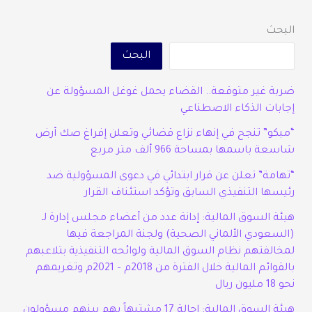
البحث
البحث
ضربة غير متوقعة.. القضاء يحمل غوغل المسؤولة عن
إجابات الذكاء الاصطناعي
“مبكو” تنجح في إنهاء نزاع قضائي وتعلن إفراغ صك أرض
شاسعة باسمها بمساحة 966 ألف متر مربع
“تهامة” تعلن عن قرار ابتدائي في دعوى المسؤولية ضد
رئيسها التنفيذي السابق وتؤكد استئناف القرار
هيئة السوق المالية: إدانة عدد من أعضاء مجلس إدارة لـ
(السعودي الألماني الصحية) ولجنة المراجعة فيها
لمخالفتهم نظام السوق المالية ولوائحه التنفيذية بتلاعبهم
بالقوائم المالية خلال الفترة من 2018م – 2021م وتغريمهم
نحو 18 مليون ريال
هيئة السوق المالية: إحالة 17 مشتبهاً بهم بينهم مسؤولون