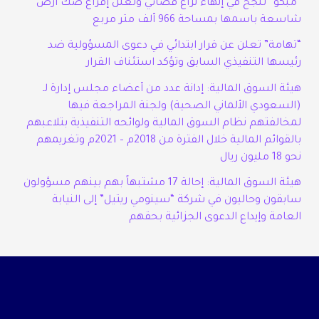
“مبكو” تنجح في إنهاء نزاع قضائي وتعلن إفراغ صك أرض
شاسعة باسمها بمساحة 966 ألف متر مربع
“تهامة” تعلن عن قرار ابتدائي في دعوى المسؤولية ضد
رئيسها التنفيذي السابق وتؤكد استئناف القرار
هيئة السوق المالية: إدانة عدد من أعضاء مجلس إدارة لـ
(السعودي الألماني الصحية) ولجنة المراجعة فيها
لمخالفتهم نظام السوق المالية ولوائحه التنفيذية بتلاعبهم
بالقوائم المالية خلال الفترة من 2018م – 2021م وتغريمهم
نحو 18 مليون ريال
هيئة السوق المالية: إحالة 17 مشتبهاً بهم بينهم مسؤولون
سابقون وحاليون في شركة “سينومي ريتيل” إلى النيابة
العامة وإيداع الدعوى الجزائية بحقهم