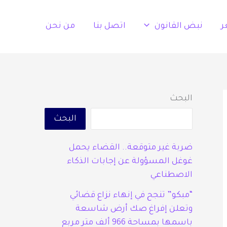
ر
نبض القانون
اتصل بنا
من نحن
البحث
البحث
ضربة غير متوقعة.. القضاء يحمل
غوغل المسؤولة عن إجابات الذكاء
الاصطناعي
“مبكو” تنجح في إنهاء نزاع قضائي
وتعلن إفراغ صك أرض شاسعة
باسمها بمساحة 966 ألف متر مربع