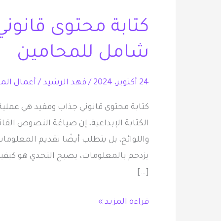
محتوى
كتابة محتوى قانوني
قانوني
جذاب
شامل للمحامين
ومفيد:
دليل
24 أكتوبر، 2024
/
فهد الرشيد
/
أعمال المح
شامل
للمحامين
كتابة محتوى قانوني جذاب ومفيد هي عملية 
الكتابة الإبداعية، إن صياغة النصوص القان
واللوائح، بل يتطلب أيضًا تقديم المعلوما
يزدحم بالمعلومات، يصبح التحدي هو كيفية
[…]
قراءة المزيد »