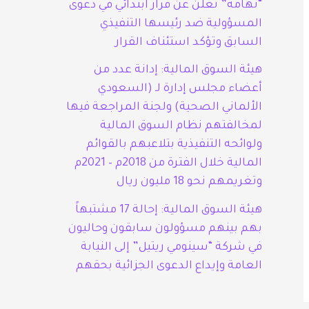
“تهامة” تعلن عن قرار ابتدائي في دعوى
المسؤولية ضد رئيسها التنفيذي
السابق وتؤكد استئناف القرار
هيئة السوق المالية: إدانة عدد من
أعضاء مجلس إدارة لـ (السعودي
الألماني الصحية) ولجنة المراجعة فيها
لمخالفتهم نظام السوق المالية
ولوائحه التنفيذية بتلاعبهم بالقوائم
المالية خلال الفترة من 2018م – 2021م
وتغريمهم نحو 18 مليون ريال
هيئة السوق المالية: إحالة 17 مشتبهاً
بهم بينهم مسؤولون سابقون وحاليون
في شركة “سينومي ريتيل” إلى النيابة
العامة وإيداع الدعوى الجزائية بحقهم