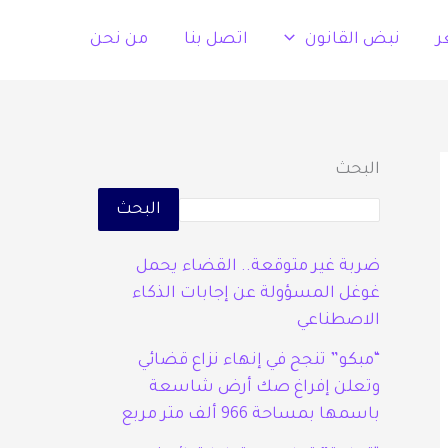
ر
نبض القانون
اتصل بنا
من نحن
البحث
البحث
ضربة غير متوقعة.. القضاء يحمل
غوغل المسؤولة عن إجابات الذكاء
الاصطناعي
“مبكو” تنجح في إنهاء نزاع قضائي
وتعلن إفراغ صك أرض شاسعة
باسمها بمساحة 966 ألف متر مربع