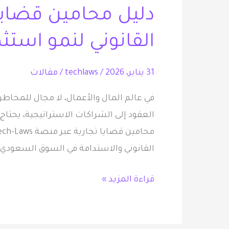
دليل محامين قضايا
قضايا
تجارية:
القانوني لنمو استث
شريكك
القانوني
31 يناير، 2026
/
techlaws
/
مقالات
لنمو
استثماراتك
في عالم المال والأعمال، لا مجال للمخاطر
وحماية
العقود إلى الشراكات الاستراتيجية، يحتاج 
أعمالك
القانوني والاستدامة في السوق السعودي 
قراءة المزيد »