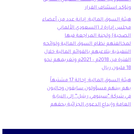
وتؤكد استئناف القرار
هيئة السوق المالية: إدانة عدد من أعضاء
مجلس إدارة لـ (السعودي الألماني
الصحية) ولجنة المراجعة فيها
لمخالفتهم نظام السوق المالية ولوائحه
التنفيذية بتلاعبهم بالقوائم المالية خلال
الفترة من 2018م – 2021م وتغريمهم نحو
18 مليون ريال
هيئة السوق المالية: إحالة 17 مشتبهاً
بهم بينهم مسؤولون سابقون وحاليون
في شركة “سينومي ريتيل” إلى النيابة
العامة وإيداع الدعوى الجزائية بحقهم