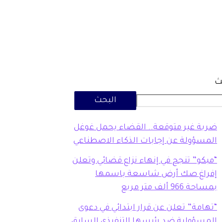
ث
البحث
ضربة غير متوقعة.. القضاء يحمل غوغل
المسؤولة عن إجابات الذكاء الاصطناعي
“مبكو” تنجح في إنهاء نزاع قضائي وتعلن
إفراغ صك أرض شاسعة باسمها
بمساحة 966 ألف متر مربع
“تهامة” تعلن عن قرار ابتدائي في دعوى
المسؤولية ضد رئيسها التنفيذي السابق