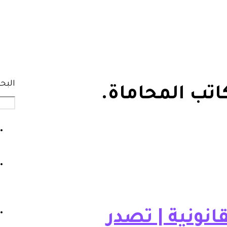
البح
كاتب المحاماة.
انونية | تصدر