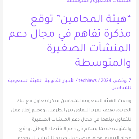
المحامين”
توقع
“هيئة المحامين” توقع
مذكرة
تفاهم
مذكرة تفاهم في مجال دعم
في
المنشآت الصغيرة
مجال
دعم
والمتوسطة
المنشآت
الصغيرة
7 نوفمبر، 2024
/
techlaws
/
الأخبار القانونية
,
الهيئة السعودية
والمتوسطة
للمحامين
وقعت الهيئة السعودية للمحامين مذكرة تعاون مع بنك
الجزيرة، بهدف تعزيز التعاون بين الطرفين، ووضع إطار عمل
للتعاون بينهما في مجال دعم المنشآت الصغيرة
والمتوسطة بما يسهم في دعم الاقتصاد الوطني، ودفع
عجلة التنمية، وخلق فرص عمل جديدة للشباب السعودي.