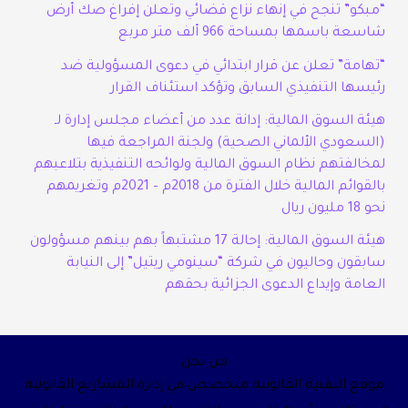
“مبكو” تنجح في إنهاء نزاع قضائي وتعلن إفراغ صك أرض
شاسعة باسمها بمساحة 966 ألف متر مربع
“تهامة” تعلن عن قرار ابتدائي في دعوى المسؤولية ضد
رئيسها التنفيذي السابق وتؤكد استئناف القرار
هيئة السوق المالية: إدانة عدد من أعضاء مجلس إدارة لـ
(السعودي الألماني الصحية) ولجنة المراجعة فيها
لمخالفتهم نظام السوق المالية ولوائحه التنفيذية بتلاعبهم
بالقوائم المالية خلال الفترة من 2018م – 2021م وتغريمهم
نحو 18 مليون ريال
هيئة السوق المالية: إحالة 17 مشتبهاً بهم بينهم مسؤولون
سابقون وحاليون في شركة “سينومي ريتيل” إلى النيابة
العامة وإيداع الدعوى الجزائية بحقهم
من نحن
موقع التقنية القانونية متخصص في إدارة المشاريع القانونية