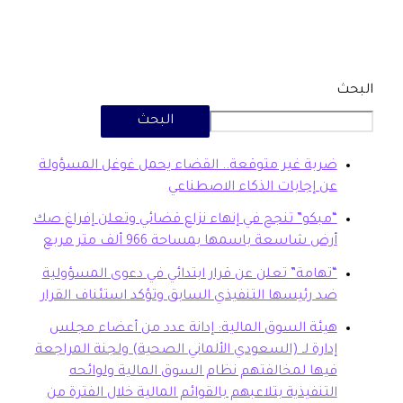
البحث
بة غير متوقعة.. القضاء يحمل غوغل المسؤولة
 إجابات الذكاء الاصطناعي
بكو” تنجح في إنهاء نزاع قضائي وتعلن إفراغ صك
ض شاسعة باسمها بمساحة 966 ألف متر مربع
هامة” تعلن عن قرار ابتدائي في دعوى المسؤولية
 رئيسها التنفيذي السابق وتؤكد استئناف القرار
ئة السوق المالية: إدانة عدد من أعضاء مجلس
ارة لـ (السعودي الألماني الصحية) ولجنة المراجعة
ها لمخالفتهم نظام السوق المالية ولوائحه
تنفيذية بتلاعبهم بالقوائم المالية خلال الفترة من