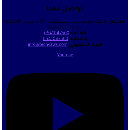
تواصل معنا
واجهة روشن، مبنى سيرفكورب (S4)، الرياض، المملكة
العربية السعودية.
الهاتف:
0541047500
واتساب:
0541047500
البريد الالكتروني:
info@tech-laws.com
Youtube