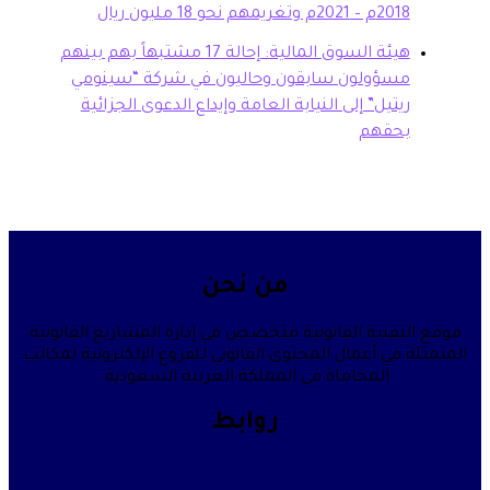
20م وتغريمهم نحو 18 مليون ريال
هيئة السوق المالية: إحالة 17 مشتبهاً بهم بينهم
سؤولون سابقون وحاليون في شركة “سينومي
تيل” إلى النيابة العامة وإيداع الدعوى الجزائية
حقهم
من نحن
قنية القانونية متخصص في إدارة المشاريع القانونية
في أعمال المحتوى القانوني للفروع الإلكترونية لمكاتب
المحاماة في المملكة العربية السعودية.
روابط