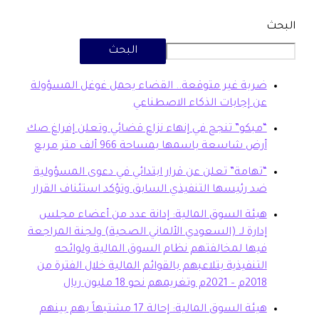
البحث
بة غير متوقعة.. القضاء يحمل غوغل المسؤولة
 إجابات الذكاء الاصطناعي
بكو” تنجح في إنهاء نزاع قضائي وتعلن إفراغ صك
ض شاسعة باسمها بمساحة 966 ألف متر مربع
هامة” تعلن عن قرار ابتدائي في دعوى المسؤولية
 رئيسها التنفيذي السابق وتؤكد استئناف القرار
ئة السوق المالية: إدانة عدد من أعضاء مجلس
ارة لـ (السعودي الألماني الصحية) ولجنة المراجعة
ها لمخالفتهم نظام السوق المالية ولوائحه
تنفيذية بتلاعبهم بالقوائم المالية خلال الفترة من
20م وتغريمهم نحو 18 مليون ريال
هيئة السوق المالية: إحالة 17 مشتبهاً بهم بينهم