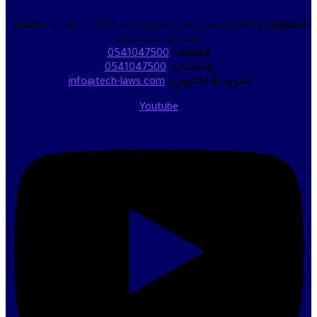
واجهة روشن، مبنى سيرفكورب (S4)، الرياض، المملكة
العربية السعودية.
الهاتف:
0541047500
واتساب:
0541047500
البريد الالكتروني:
info@tech-laws.com
Youtube