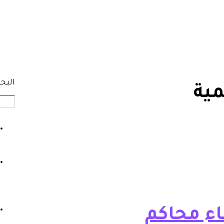
البح
مية
اء محاكم