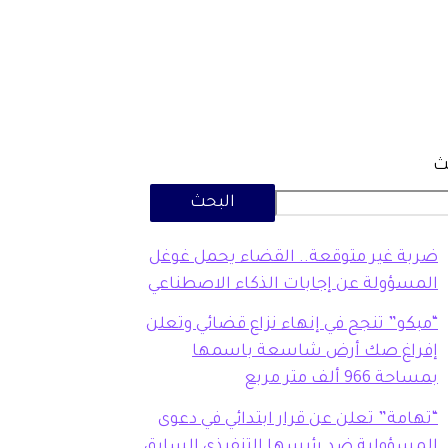
ث
البحث
ضربة غير متوقعة.. القضاء يحمل غوغل
المسؤولة عن إجابات الذكاء الاصطناعي
“مبكو” تنجح في إنهاء نزاع قضائي وتعلن
إفراغ صك أرض شاسعة باسمها
بمساحة 966 ألف متر مربع
“تهامة” تعلن عن قرار ابتدائي في دعوى
المسؤولية ضد رئيسها التنفيذي السابق