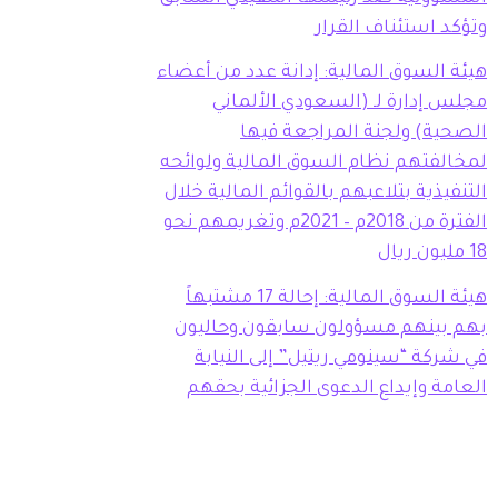
وتؤكد استئناف القرار
هيئة السوق المالية: إدانة عدد من أعضاء
مجلس إدارة لـ (السعودي الألماني
الصحية) ولجنة المراجعة فيها
لمخالفتهم نظام السوق المالية ولوائحه
التنفيذية بتلاعبهم بالقوائم المالية خلال
الفترة من 2018م – 2021م وتغريمهم نحو
18 مليون ريال
هيئة السوق المالية: إحالة 17 مشتبهاً
بهم بينهم مسؤولون سابقون وحاليون
في شركة “سينومي ريتيل” إلى النيابة
العامة وإيداع الدعوى الجزائية بحقهم