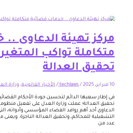
مركز تهيئة الدعاوى ..
متكاملة تواكب المتغي
تحقيق العدالة
10 فبراير، 2025
/
techlaws
/
الأخبار القانونية
,
وزارة الع
في إطار سعيها الدائم لتحسين جودة الأحكام القضائي
تحقيق العدالة؛ عملت وزارة العدل على تفعيل منظوم
الدعاوى أحد أهم روافد القضاء المؤسسي وأدواته، ا
التشغيلية للمحاكم، وتحقيق العدالة الناجزة. ويعنى مر
عدد من