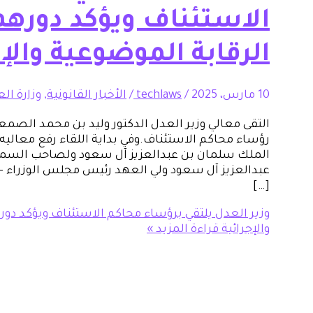
الاستئناف ويؤكد دورهم
الرقابة الموضوعية والإج
10 مارس، 2025
/
techlaws
/
الأخبار القانونية
,
وزارة ال
التقى معالي وزير العدل الدكتور وليد بن محمد الصمع
رؤساء محاكم الاستئناف.وفي بداية اللقاء رفع معاليه
الملك سلمان بن عبدالعزيز آل سعود ولصاحب السمو 
عبدالعزيز آل سعود ولي العهد رئيس مجلس الوزراء -حف
[…]
وزير العدل يلتقي برؤساء محاكم الاستئناف ويؤكد دور
والإجرائية
قراءة المزيد »