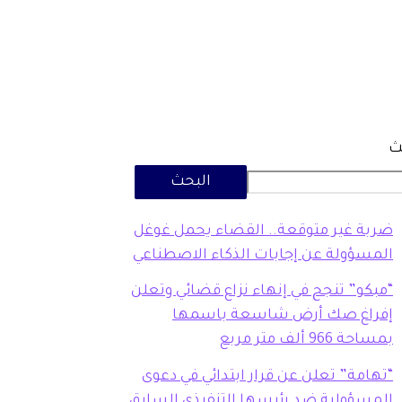
ث
البحث
ضربة غير متوقعة.. القضاء يحمل غوغل
المسؤولة عن إجابات الذكاء الاصطناعي
“مبكو” تنجح في إنهاء نزاع قضائي وتعلن
إفراغ صك أرض شاسعة باسمها
بمساحة 966 ألف متر مربع
“تهامة” تعلن عن قرار ابتدائي في دعوى
المسؤولية ضد رئيسها التنفيذي السابق