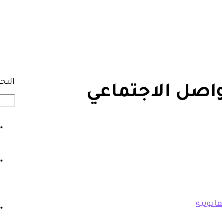
البح
واصل الاجتماعي