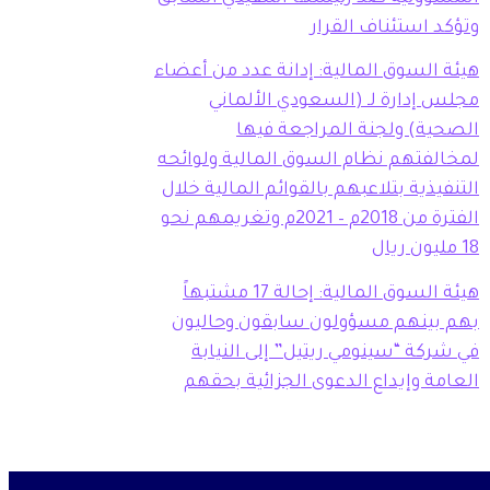
وتؤكد استئناف القرار
هيئة السوق المالية: إدانة عدد من أعضاء
مجلس إدارة لـ (السعودي الألماني
الصحية) ولجنة المراجعة فيها
لمخالفتهم نظام السوق المالية ولوائحه
التنفيذية بتلاعبهم بالقوائم المالية خلال
الفترة من 2018م – 2021م وتغريمهم نحو
18 مليون ريال
هيئة السوق المالية: إحالة 17 مشتبهاً
بهم بينهم مسؤولون سابقون وحاليون
في شركة “سينومي ريتيل” إلى النيابة
العامة وإيداع الدعوى الجزائية بحقهم