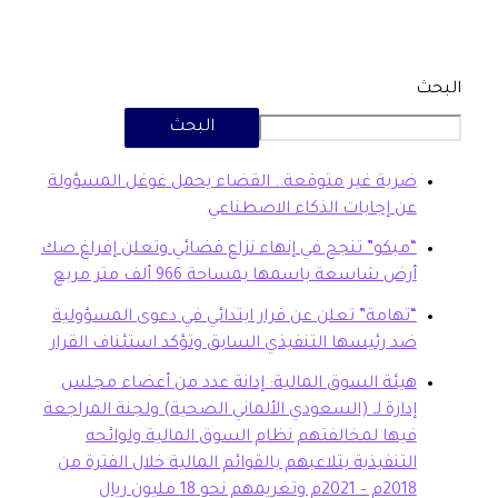
البحث
بة غير متوقعة.. القضاء يحمل غوغل المسؤولة
 إجابات الذكاء الاصطناعي
بكو” تنجح في إنهاء نزاع قضائي وتعلن إفراغ صك
ض شاسعة باسمها بمساحة 966 ألف متر مربع
هامة” تعلن عن قرار ابتدائي في دعوى المسؤولية
 رئيسها التنفيذي السابق وتؤكد استئناف القرار
ئة السوق المالية: إدانة عدد من أعضاء مجلس
ارة لـ (السعودي الألماني الصحية) ولجنة المراجعة
ها لمخالفتهم نظام السوق المالية ولوائحه
تنفيذية بتلاعبهم بالقوائم المالية خلال الفترة من
20م وتغريمهم نحو 18 مليون ريال