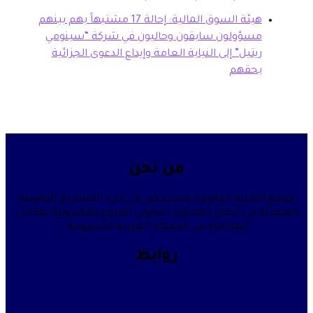
هيئة السوق المالية: إحالة 17 مشتبهاً بهم بينهم
سؤولون سابقون وحاليون في شركة “سينومي
تيل” إلى النيابة العامة وإيداع الدعوى الجزائية
حقهم
من نحن
قنية القانونية متخصص في إدارة المشاريع القانونية
في أعمال المحتوى القانوني للفروع الإلكترونية لمكاتب
المحاماة في المملكة العربية السعودية.
روابط