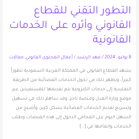
التقني
التطور التقني للقطاع
للقطاع
القانوني
القانوني وأثره على الخدمات
وأثره
على
القانونية
الخدمات
القانونية
8 يوليو، 2024
/
فهد الرشيد
/
أعمال المحتوى القانوني
,
مقالات
يشهد القطاع القانوني في المملكة العربية السعودية تطوراً
كبيراً، ويظهر ذلك في تحول الخدمات القضائية من الطريقة
التقليدية إلى خدمات الكترونية يتم تقديمها للمستفيدين عبر
موقع وزارة العدل ومنصة ناجز، وقد ساهم ذلك في تسهيل
وتسريع تقديم الخدمات القضائية بشكل كبير، وأصبح من
السهل اليوم على المحامي الدخول إلى هذه المنصات وطلب
الخدمات واتمامها في […]