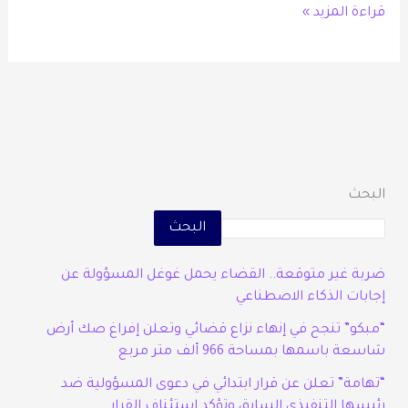
قراءة المزيد »
البحث
البحث
ضربة غير متوقعة.. القضاء يحمل غوغل المسؤولة عن
إجابات الذكاء الاصطناعي
“مبكو” تنجح في إنهاء نزاع قضائي وتعلن إفراغ صك أرض
شاسعة باسمها بمساحة 966 ألف متر مربع
“تهامة” تعلن عن قرار ابتدائي في دعوى المسؤولية ضد
رئيسها التنفيذي السابق وتؤكد استئناف القرار