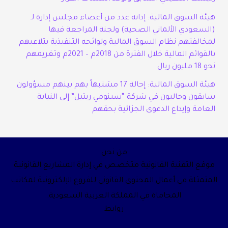
هيئة السوق المالية: إدانة عدد من أعضاء مجلس إدارة لـ
(السعودي الألماني الصحية) ولجنة المراجعة فيها
لمخالفتهم نظام السوق المالية ولوائحه التنفيذية بتلاعبهم
بالقوائم المالية خلال الفترة من 2018م – 2021م وتغريمهم
نحو 18 مليون ريال
هيئة السوق المالية: إحالة 17 مشتبهاً بهم بينهم مسؤولون
سابقون وحاليون في شركة “سينومي ريتيل” إلى النيابة
العامة وإيداع الدعوى الجزائية بحقهم
من نحن
موقع التقنية القانونية متخصص في إدارة المشاريع القانونية
المتمثلة في أعمال المحتوى القانوني للفروع الإلكترونية لمكاتب
المحاماة في المملكة العربية السعودية.
روابط