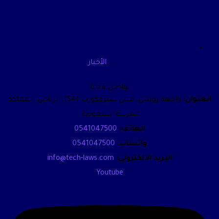
الأخبار
تواصل معنا
العنوان:
واجهة روشن، مبنى سيرفكورب (S4)، الرياض، المملكة
العربية السعودية.
الهاتف:
0541047500
واتساب:
0541047500
البريد الالكتروني:
info@tech-laws.com
Youtube