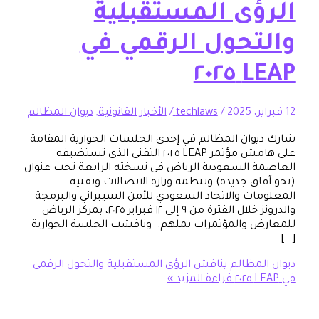
ؤى المستقبلية
تحول الرقمي في
LEA
/
techlaws
/
الأخبار القانونية
,
ديوان المظالم
وان المظالم في إحدى الجلسات الحوارية المقامة
على هامش مؤتمر LEAP ٢٠٢٥ التقني الذي تستضيفه
 السعودية الرياض في نسخته الرابعة تحت عنوان
اق جديدة) وتنظمه وزارة الاتصالات وتقنية
ات والاتحاد السعودي للأمن السيبراني والبرمجة
والدرونز خلال الفترة من ٩ إلى ١٢ فبراير ٢٠٢٥، بمركز الرياض
 والمؤتمرات بملهم. ​ وناقشت الجلسة الحوارية
لمظالم يناقش الرؤى المستقبلية والتحول الرقمي
قراءة المزيد »