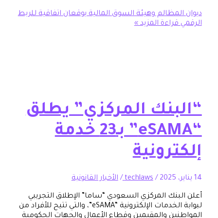
المظالم وهيئة السوق المالية يوقعان اتفاقية للربط
راءة المزيد »
بنك المركزي” يطلق
“eSAMA” بـ23 خدمة
رونية
/
techlaws
/
الأخبار القانونية
بنك المركزي السعودي “ساما” الإطلاق التجريبي
لبوابة الخدمات الإلكترونية “eSAMA”، والتي تتيح للأفراد من
ين والمقيمين وقطاع الأعمال والجهات الحكومية