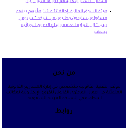
20م وتغريمهم نحو 18 مليون ريال
هيئة السوق المالية: إحالة 17 مشتبهاً بهم بينهم
سؤولون سابقون وحاليون في شركة “سينومي
تيل” إلى النيابة العامة وإيداع الدعوى الجزائية
حقهم
من نحن
قنية القانونية متخصص في إدارة المشاريع القانونية
في أعمال المحتوى القانوني للفروع الإلكترونية لمكاتب
المحاماة في المملكة العربية السعودية.
روابط