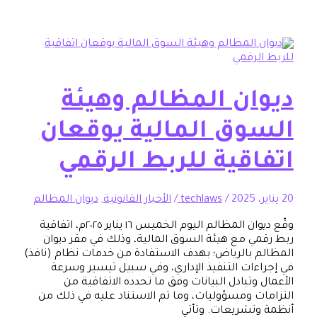
وان المظالم وهيئة
وق المالية يوقعان
اقية للربط الرقمي
/
techlaws
/
الأخبار القانونية
,
ديوان المظالم
وقّع ديوان المظالم اليوم الخميس ١٦ يناير ٢٠٢٥م، اتفاقية
ي مع هيئة السوق المالية، وذلك في مقر ديوان
 بالرياض؛ بهدف الاستفادة من خدمات نظام (نافذ)
ءات التنفيذ الإداري، وفي سبيل تيسير وسرعة
وتبادل البيانات وفق ما تحدده الاتفاقية من
ت ومسؤوليات، وما تم الاستناد عليه في ذلك من
تشريعات. وتأتي