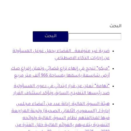
البحث
بة غير متوقعة.. القضاء يحمل غوغل المسؤولة
 إجابات الذكاء الاصطناعي
بكو” تنجح في إنهاء نزاع قضائي وتعلن إفراغ صك
ض شاسعة باسمها بمساحة 966 ألف متر مربع
هامة” تعلن عن قرار ابتدائي في دعوى المسؤولية
 رئيسها التنفيذي السابق وتؤكد استئناف القرار
ئة السوق المالية: إدانة عدد من أعضاء مجلس
ارة لـ (السعودي الألماني الصحية) ولجنة المراجعة
ها لمخالفتهم نظام السوق المالية ولوائحه
تنفيذية بتلاعبهم بالقوائم المالية خلال الفترة من