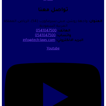
تواصل معنا
واجهة روشن، مبنى سيرفكورب (S4)، الرياض، المملكة
العربية السعودية.
الهاتف:
0541047500
واتساب:
0541047500
البريد الالكتروني:
info@tech-laws.com
Youtube