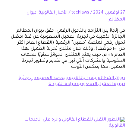
/
techlaws
/
الأخبار القانونية
,
ديوان
 يبرز التزامه بالتحول الرقمي، حقق ديوان المظالم
 الذهبية في تجربة العميل السعودية عن فئة أفضل
مي لمنصة “معين” الرقمية (القطاع العام أكثر
 ١٠٠٠ موظف)، وذلك خلال منتدى تجربة العميل لهذا
العام ٢٠٢٤م، حيث يمنح المنتدى الجوائز سنويًا للجهات
ة والشركات التي تبرز في تقديم وتطوير تجربة
 مما يعكس التوجه
لمظالم يتفرد بالذهبية ويحصد الفضية في جائزة
لعميل السعودية
قراءة المزيد »