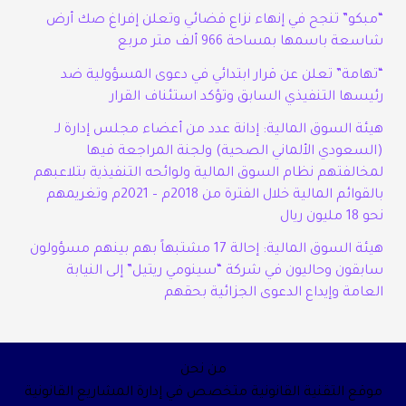
“مبكو” تنجح في إنهاء نزاع قضائي وتعلن إفراغ صك أرض
شاسعة باسمها بمساحة 966 ألف متر مربع
“تهامة” تعلن عن قرار ابتدائي في دعوى المسؤولية ضد
رئيسها التنفيذي السابق وتؤكد استئناف القرار
هيئة السوق المالية: إدانة عدد من أعضاء مجلس إدارة لـ
(السعودي الألماني الصحية) ولجنة المراجعة فيها
لمخالفتهم نظام السوق المالية ولوائحه التنفيذية بتلاعبهم
بالقوائم المالية خلال الفترة من 2018م – 2021م وتغريمهم
نحو 18 مليون ريال
هيئة السوق المالية: إحالة 17 مشتبهاً بهم بينهم مسؤولون
سابقون وحاليون في شركة “سينومي ريتيل” إلى النيابة
العامة وإيداع الدعوى الجزائية بحقهم
من نحن
موقع التقنية القانونية متخصص في إدارة المشاريع القانونية