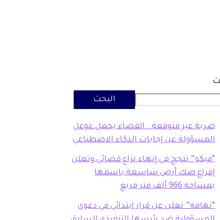
ث
البحث
ضربة غير متوقعة.. القضاء يحمل غوغل
المسؤولة عن إجابات الذكاء الاصطناعي
“مبكو” تنجح في إنهاء نزاع قضائي وتعلن
إفراغ صك أرض شاسعة باسمها
بمساحة 966 ألف متر مربع
“تهامة” تعلن عن قرار ابتدائي في دعوى
المسؤولية ضد رئيسها التنفيذي السابق