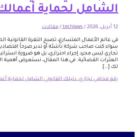
الشامل لحماية أعمالك
12 أبريل، 2026
/
techlaws
/
مقالات
في عالم الأعمال المتسارع، تصبح الثغرة القانونية ا
سواء كنت صاحب شركة ناشئة أو تدير صرحاً اقتصادياً 
تجاري ليس مجرد إجراء احترازي، بل هو ضرورة استرات
العثرات القضائية. في هذا المقال، نستعرض أهمية الا
لك […]
رقم محامي تجاري: دليلك القانوني الشامل لحماية أع