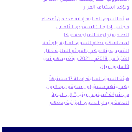
وتؤكد استئناف القرار
هيئة السوق المالية: إدانة عدد من أعضاء
مجلس إدارة لـ (السعودي الألماني
الصحية) ولجنة المراجعة فيها
لمخالفتهم نظام السوق المالية ولوائحه
التنفيذية بتلاعبهم بالقوائم المالية خلال
الفترة من 2018م – 2021م وتغريمهم نحو
18 مليون ريال
هيئة السوق المالية: إحالة 17 مشتبهاً
بهم بينهم مسؤولون سابقون وحاليون
في شركة “سينومي ريتيل” إلى النيابة
العامة وإيداع الدعوى الجزائية بحقهم