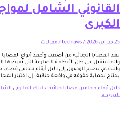
القانوني الشامل لمواج
الكبرى
25 فبراير، 2026
/
techlaws
/
مقالات
تعد القضايا الجنائية من أصعب وأعقد أنواع القضايا ا
والمستقبل. في ظل الأنظمة الصارمة التي تفرضها ال
والنظام، يصبح الوصول إلى دليل أرقام محامي قضايا جنا
يحتاج لحماية حقوقه في واقعة جنائية. إن اختيار المح
دليل أرقام محامين قضايا جنائية: دليلك القانوني الش
المزيد »