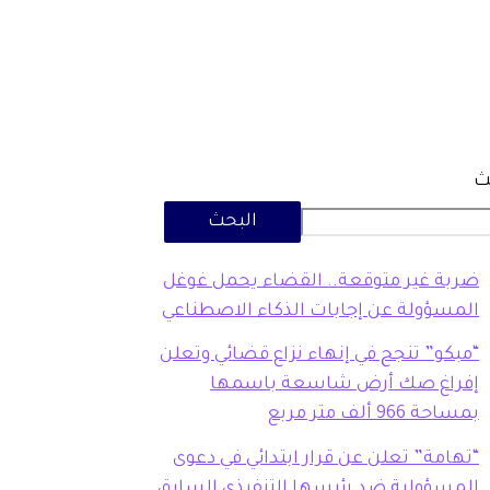
ث
البحث
ضربة غير متوقعة.. القضاء يحمل غوغل
المسؤولة عن إجابات الذكاء الاصطناعي
“مبكو” تنجح في إنهاء نزاع قضائي وتعلن
إفراغ صك أرض شاسعة باسمها
بمساحة 966 ألف متر مربع
“تهامة” تعلن عن قرار ابتدائي في دعوى
المسؤولية ضد رئيسها التنفيذي السابق