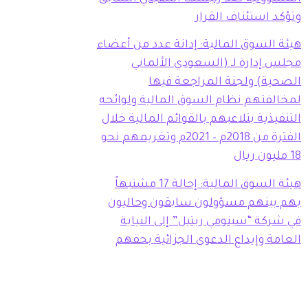
وتؤكد استئناف القرار
هيئة السوق المالية: إدانة عدد من أعضاء
مجلس إدارة لـ (السعودي الألماني
الصحية) ولجنة المراجعة فيها
لمخالفتهم نظام السوق المالية ولوائحه
التنفيذية بتلاعبهم بالقوائم المالية خلال
الفترة من 2018م – 2021م وتغريمهم نحو
18 مليون ريال
هيئة السوق المالية: إحالة 17 مشتبهاً
بهم بينهم مسؤولون سابقون وحاليون
في شركة “سينومي ريتيل” إلى النيابة
العامة وإيداع الدعوى الجزائية بحقهم