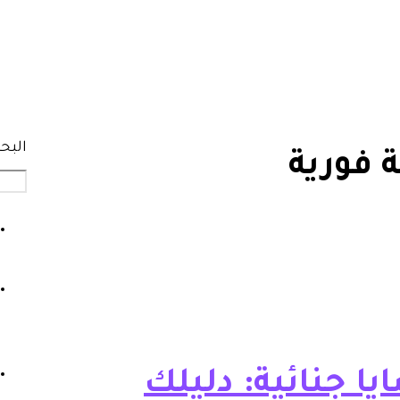
البح
 فورية
ا جنائية: دليلك