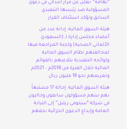
“تهامة” تعلن عن قرار ابتدائي في دعوى
المسؤولية ضد رئيسها التنفيذي
السابق وتؤكد استئناف القرار
هيئة السوق المالية: إدانة عدد من
أعضاء مجلس إدارة لـ (السعودي
الألماني الصحية) ولجنة المراجعة فيها
لمخالفتهم نظام السوق المالية
ولوائحه التنفيذية بتلاعبهم بالقوائم
المالية خلال الفترة من 2018م – 2021م
وتغريمهم نحو 18 مليون ريال
هيئة السوق المالية: إحالة 17 مشتبهاً
بهم بينهم مسؤولون سابقون وحاليون
في شركة “سينومي ريتيل” إلى النيابة
العامة وإيداع الدعوى الجزائية بحقهم