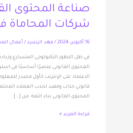
صناعة المحتوى القا
القانوني
مفتاح
شركات المحاماة في
نجاح
شركات
16 أكتوبر، 2024
/
فهد الرشيد
/
أعمال المح
المحاماة
في
في ظل التطور التكنولوجي المتسارع وزيادة
العصر
المحتوى القانوني عنصرًا أساسيًا في است
الرقمي
الاعتماد على الإنترنت كأول مصدر للمعل
قانوني جذاب ومفيد لجذب العملاء المحتمل
المحتوى القانوني بناء الثقة: من […]
قراءة المزيد »