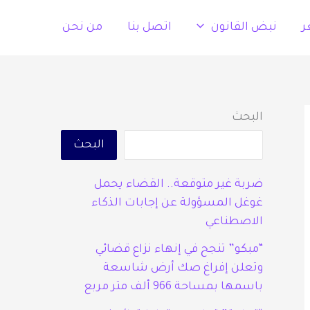
ر
نبض القانون
اتصل بنا
من نحن
البحث
البحث
ضربة غير متوقعة.. القضاء يحمل
غوغل المسؤولة عن إجابات الذكاء
الاصطناعي
“مبكو” تنجح في إنهاء نزاع قضائي
وتعلن إفراغ صك أرض شاسعة
باسمها بمساحة 966 ألف متر مربع