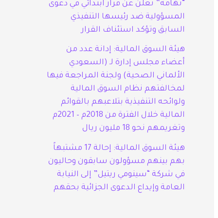
“تهامة” تعلن عن قرار ابتدائي في دعوى
المسؤولية ضد رئيسها التنفيذي
السابق وتؤكد استئناف القرار
هيئة السوق المالية: إدانة عدد من
أعضاء مجلس إدارة لـ (السعودي
الألماني الصحية) ولجنة المراجعة فيها
لمخالفتهم نظام السوق المالية
ولوائحه التنفيذية بتلاعبهم بالقوائم
المالية خلال الفترة من 2018م – 2021م
وتغريمهم نحو 18 مليون ريال
هيئة السوق المالية: إحالة 17 مشتبهاً
بهم بينهم مسؤولون سابقون وحاليون
في شركة “سينومي ريتيل” إلى النيابة
العامة وإيداع الدعوى الجزائية بحقهم