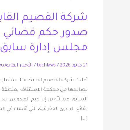
القابضة
شركة القصيم القاب
للاستثمار
تعلن
صدور حكم قضائي ن
عن
مجلس إدارة سابق
صدور
حكم
قضائي
21 مايو، 2026
/
techlaws
/
الأخبار القانونية
نهائي
لصالحها
لصالحها من محكمة الاستئناف بمنطقة ال
ضد
عضو
وقائع الدعوى الحقوقية، التي أقيمت في الم
مجلس
[…]
إدارة