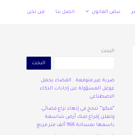
ر
نبض القانون
اتصل بنا
من نحن
البحث
البحث
ضربة غير متوقعة.. القضاء يحمل
غوغل المسؤولة عن إجابات الذكاء
الاصطناعي
“مبكو” تنجح في إنهاء نزاع قضائي
وتعلن إفراغ صك أرض شاسعة
باسمها بمساحة 966 ألف متر مربع