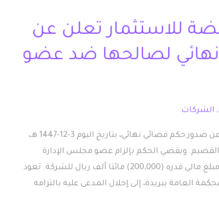
ضة للاستثمار تعلن عن
هائي لصالحها ضد عضو
,
الشركات
أعلنت شركة القصيم القابضة للاستثمار عن صدور حكم قضائي نهائي، بتاريخ اليوم 3-12-1447 هـ،
قصيم. ويقضي الحكم بإلزام عضو مجلس الإدارة
السابق، عبدالله بن إبراهيم المهوس، برد مبلغ مالي قدره (200,000) مائتا ألف ريال للشركة. تعود
حكمة العامة ببريدة، إلى إخلال المدعى عليه بالتزامه