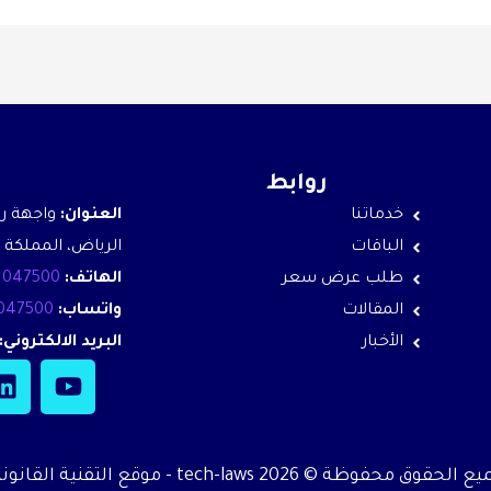
روابط
ت
خدماتنا
العنوان:
الباقات
الرياض، المملكة 
طلب عرض سعر
الهاتف:
1047500
المقالات
واتساب:
047500
الأخبار
البريد الالكتروني:
L
Y
i
o
n
u
k
t
الحقوق محفوظة © 2026 tech-laws - موقع التقنية القانونية
e
u