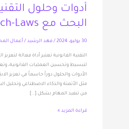
أدوات وحلول التقنية
التقنية
القانونية
البحث مع Tech-Laws
|
تصدر
30 يوليو، 2024
/
فهد الرشيد
/
أعمال المحت
نتائج
البحث
التقنية القانونية تعتبر أداة فعالة لتعزيز
مع
لتبسيط وتحسين العمليات القانونية، وتعزي
Tech-
الأدوات والحلول دوراً حاسماً في تعزيز الابت
Laws
مثل الأتمتة والذكاء الاصطناعي وتحليل ال
من تنفيذ المهام بشكل […]
قراءة المزيد »