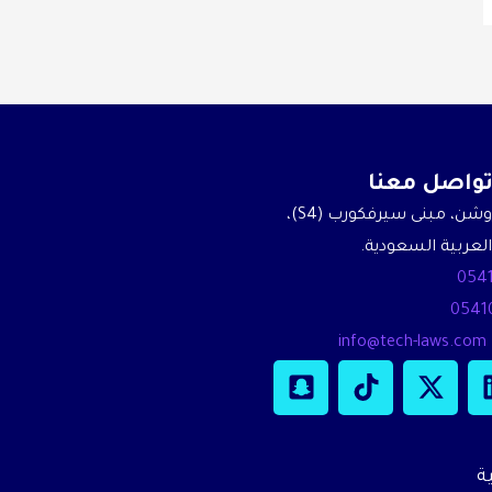
واصل معنا
واجهة روشن، مبنى سيرفكورب (S4)،
العربية السعودية.
054
0541
info@tech-laws.com
S
T
X
n
i
-
a
k
t
p
t
w
c
o
i