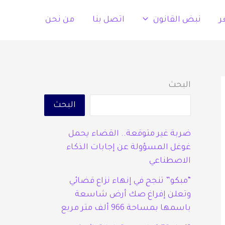
ر
نبض القانون
اتصل بنا
من نحن
البحث
البحث
ضربة غير متوقعة.. القضاء يحمل
غوغل المسؤولة عن إجابات الذكاء
الاصطناعي
“مبكو” تنجح في إنهاء نزاع قضائي
وتعلن إفراغ صك أرض شاسعة
باسمها بمساحة 966 ألف متر مربع