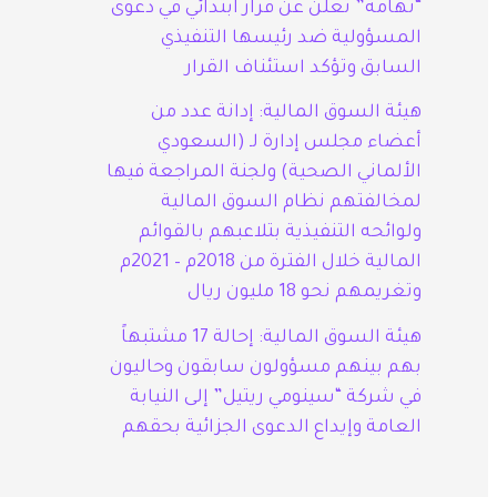
“تهامة” تعلن عن قرار ابتدائي في دعوى
المسؤولية ضد رئيسها التنفيذي
السابق وتؤكد استئناف القرار
هيئة السوق المالية: إدانة عدد من
أعضاء مجلس إدارة لـ (السعودي
الألماني الصحية) ولجنة المراجعة فيها
لمخالفتهم نظام السوق المالية
ولوائحه التنفيذية بتلاعبهم بالقوائم
المالية خلال الفترة من 2018م – 2021م
وتغريمهم نحو 18 مليون ريال
هيئة السوق المالية: إحالة 17 مشتبهاً
بهم بينهم مسؤولون سابقون وحاليون
في شركة “سينومي ريتيل” إلى النيابة
العامة وإيداع الدعوى الجزائية بحقهم