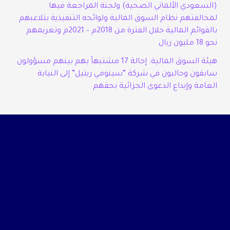
(السعودي الألماني الصحية) ولجنة المراجعة فيها
لمخالفتهم نظام السوق المالية ولوائحه التنفيذية بتلاعبهم
بالقوائم المالية خلال الفترة من 2018م – 2021م وتغريمهم
نحو 18 مليون ريال
هيئة السوق المالية: إحالة 17 مشتبهاً بهم بينهم مسؤولون
سابقون وحاليون في شركة “سينومي ريتيل” إلى النيابة
العامة وإيداع الدعوى الجزائية بحقهم