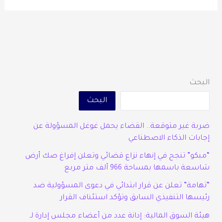
البحث
البحث
ضربة غير متوقعة.. القضاء يحمل غوغل المسؤولة عن
إجابات الذكاء الاصطناعي
“مبكو” تنجح في إنهاء نزاع قضائي وتعلن إفراغ صك أرض
شاسعة باسمها بمساحة 966 ألف متر مربع
“تهامة” تعلن عن قرار ابتدائي في دعوى المسؤولية ضد
رئيسها التنفيذي السابق وتؤكد استئناف القرار
هيئة السوق المالية: إدانة عدد من أعضاء مجلس إدارة لـ