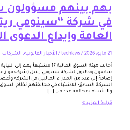
بهم بينهم مسؤولون س
في شركة “سينومي ريتيل
العامة وإيداع الدعوى ا
21 مايو، 2026
/
techlaws
/
الأخبار القانونية
,
الشركات
أحالت هيئة السوق المالية 17 مشتبهاً
سابقون وحاليون لشركة سينومي ريتيل (شركة فواز عبد
إضافةً إلى عدد من المدراء الماليين في الشركة وأع
الشركة السابق؛ للاشتباه في مخالفتهم نظام السوق 
والاشتباه بمخالفة عدد من […]
قراءة المزيد »