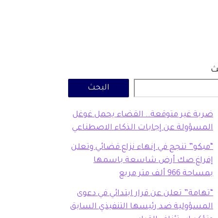
ث
البحث
ضربة غير متوقعة.. القضاء يحمل غوغل
المسؤولة عن إجابات الذكاء الاصطناعي
“مبكو” تنجح في إنهاء نزاع قضائي وتعلن
إفراغ صك أرض شاسعة باسمها
بمساحة 966 ألف متر مربع
“تهامة” تعلن عن قرار ابتدائي في دعوى
المسؤولية ضد رئيسها التنفيذي السابق