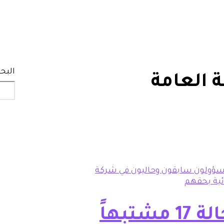
البح
ة العامة
هيئة السوق المالية: إحالة 17 مشتبهاً