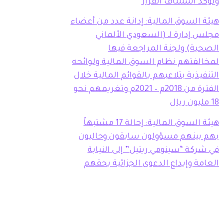
وتؤكد استئناف القرار
هيئة السوق المالية: إدانة عدد من أعضاء
مجلس إدارة لـ (السعودي الألماني
الصحية) ولجنة المراجعة فيها
لمخالفتهم نظام السوق المالية ولوائحه
التنفيذية بتلاعبهم بالقوائم المالية خلال
الفترة من 2018م – 2021م وتغريمهم نحو
18 مليون ريال
هيئة السوق المالية: إحالة 17 مشتبهاً
بهم بينهم مسؤولون سابقون وحاليون
في شركة “سينومي ريتيل” إلى النيابة
العامة وإيداع الدعوى الجزائية بحقهم