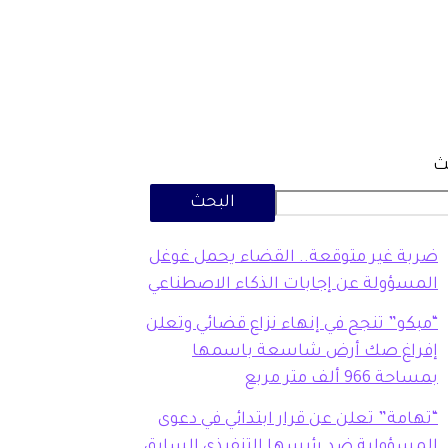
ث
البحث
ضربة غير متوقعة.. القضاء يحمل غوغل
المسؤولة عن إجابات الذكاء الاصطناعي
“مبكو” تنجح في إنهاء نزاع قضائي وتعلن
إفراغ صك أرض شاسعة باسمها
بمساحة 966 ألف متر مربع
“تهامة” تعلن عن قرار ابتدائي في دعوى
المسؤولية ضد رئيسها التنفيذي السابق