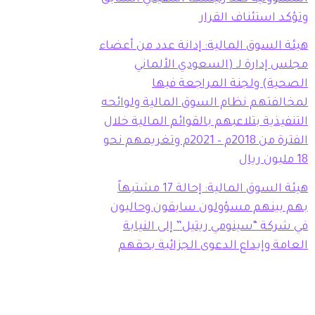
وتؤكد استئناف القرار
هيئة السوق المالية: إدانة عدد من أعضاء
مجلس إدارة لـ (السعودي الألماني
الصحية) ولجنة المراجعة فيها
لمخالفتهم نظام السوق المالية ولوائحه
التنفيذية بتلاعبهم بالقوائم المالية خلال
الفترة من 2018م – 2021م وتغريمهم نحو
18 مليون ريال
هيئة السوق المالية: إحالة 17 مشتبهاً
بهم بينهم مسؤولون سابقون وحاليون
في شركة “سينومي ريتيل” إلى النيابة
العامة وإيداع الدعوى الجزائية بحقهم