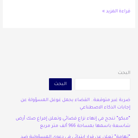
قراءة المزيد »
البحث
البحث
ضربة غير متوقعة.. القضاء يحمل غوغل المسؤولة عن
إجابات الذكاء الاصطناعي
“مبكو” تنجح في إنهاء نزاع قضائي وتعلن إفراغ صك أرض
شاسعة باسمها بمساحة 966 ألف متر مربع
“تهامة” تعلن عن قرار ابتدائي في دعوى المسؤولية ضد