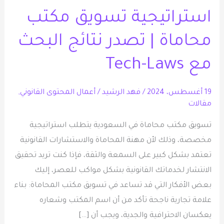
تسويق
استراتيجية تسويق مكتب
مكتب
محاماة
محاماة | تصدر نتائج البحث
|
تصدر
مع Tech-Laws
نتائج
البحث
19 أغسطس، 2024
/
فهد الرشيد
/
أعمال المحتوى القانوني
,
مقالات
مع
Tech-
تسويق مكتب محاماة في السعودية يتطلب استراتيجية
Laws
مخصصة، وذلك لأن مهنة المحاماة والاستشارات القانونية
تعتمد بشكل كبير على السمعة والثقة، فإذا كنت تريد تحقيق
الانتشار لخدماتك القانونية بشكل مواكب للعصر، إليك
بعض الأفكار التي قد تساعد في تسويق مكتب المحاماة: بناء
علامة تجارية ناجحة تأكد من أن اسم المكتب وشعاره
يعكسان الاحترافية والجدية، ويجب أن […]