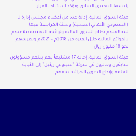
رئيسها التنفيذي السابق وتؤكد استئناف القرار
هيئة السوق المالية: إدانة عدد من أعضاء مجلس إدارة لـ
(السعودي الألماني الصحية) ولجنة المراجعة فيها
لمخالفتهم نظام السوق المالية ولوائحه التنفيذية بتلاعبهم
بالقوائم المالية خلال الفترة من 2018م – 2021م وتغريمهم
نحو 18 مليون ريال
هيئة السوق المالية: إحالة 17 مشتبهاً بهم بينهم مسؤولون
سابقون وحاليون في شركة “سينومي ريتيل” إلى النيابة
العامة وإيداع الدعوى الجزائية بحقهم