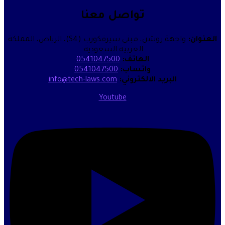
تواصل معنا
واجهة روشن، مبنى سيرفكورب (S4)، الرياض، المملكة
العربية السعودية.
الهاتف:
0541047500
واتساب:
0541047500
البريد الالكتروني:
info@tech-laws.com
Youtube