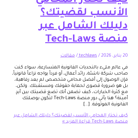
 تختار المحامي
نسب لقضيتك؟
لك الشامل عبر
Tech-La
/
techlaws
/
مقالات
 مليء بالتحديات القانونية المتسارعة، سواء كنت
ة ناشئة، رائد أعمال، أو فرداً يواجه نزاعاً قانونياً،
وصول إلى أفضل محامي متخصص لم يعد رفاهية،
ضرورة قصوى لحماية حقوقك ومستقبلك. ولكن،
 الخيارات، كيف تضمن أنك تضع قضيتك بين أيدٍ
أمينة؟ هنا يأتي دور منصة Tech-Laws لتكون بوصلتك
ة الموثوقة. […]
ار المحامي الأنسب لقضيتك؟ دليلك الشامل عبر
قراءة المزيد »