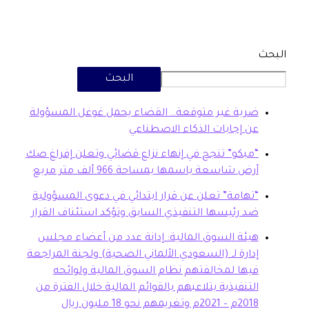
البحث
بة غير متوقعة.. القضاء يحمل غوغل المسؤولة
 إجابات الذكاء الاصطناعي
بكو” تنجح في إنهاء نزاع قضائي وتعلن إفراغ صك
ض شاسعة باسمها بمساحة 966 ألف متر مربع
هامة” تعلن عن قرار ابتدائي في دعوى المسؤولية
 رئيسها التنفيذي السابق وتؤكد استئناف القرار
ئة السوق المالية: إدانة عدد من أعضاء مجلس
ارة لـ (السعودي الألماني الصحية) ولجنة المراجعة
ها لمخالفتهم نظام السوق المالية ولوائحه
تنفيذية بتلاعبهم بالقوائم المالية خلال الفترة من
20م وتغريمهم نحو 18 مليون ريال