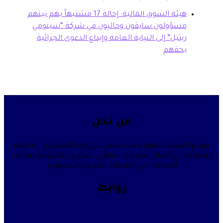
هيئة السوق المالية: إحالة 17 مشتبهاً بهم بينهم
سؤولون سابقون وحاليون في شركة “سينومي
تيل” إلى النيابة العامة وإيداع الدعوى الجزائية
حقهم
من نحن
قنية القانونية متخصص في إدارة المشاريع القانونية
في أعمال المحتوى القانوني للفروع الإلكترونية لمكاتب
المحاماة في المملكة العربية السعودية.
روابط