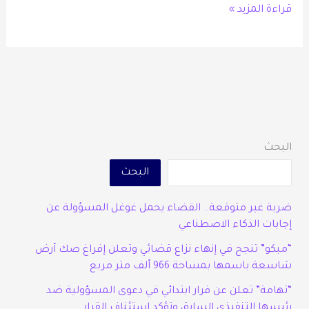
قراءة المزيد »
البحث
البحث
ضربة غير متوقعة.. القضاء يحمل غوغل المسؤولة عن
إجابات الذكاء الاصطناعي
“مبكو” تنجح في إنهاء نزاع قضائي وتعلن إفراغ صك أرض
شاسعة باسمها بمساحة 966 ألف متر مربع
“تهامة” تعلن عن قرار ابتدائي في دعوى المسؤولية ضد
رئيسها التنفيذي السابق وتؤكد استئناف القرار