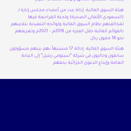
هيئة السوق المالية: إدانة عدد من أعضاء مجلس إدارة لـ
(السعودي الألماني الصحية) ولجنة المراجعة فيها
لمخالفتهم نظام السوق المالية ولوائحه التنفيذية بتلاعبهم
بالقوائم المالية خلال الفترة من 2018م – 2021م وتغريمهم
نحو 18 مليون ريال
هيئة السوق المالية: إحالة 17 مشتبهاً بهم بينهم مسؤولون
سابقون وحاليون في شركة “سينومي ريتيل” إلى النيابة
العامة وإيداع الدعوى الجزائية بحقهم