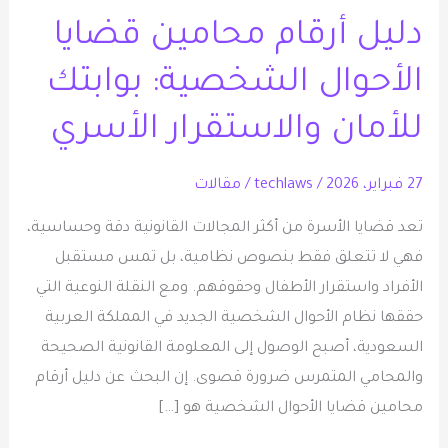
أرقام
دليل أرقام محامين قضايا
محامين
قضايا
الأحوال الشخصية: بوابتك
الأحوال
الشخصية:
للأمان والاستقرار الأسري
بوابتك
للأمان
27 فبراير، 2026
/
techlaws
/
مقالات
والاستقرار
تعد قضايا الأسرة من أكثر المجالات القانونية دقة وحساسية،
الأسري
فهي لا تتعلق فقط بنصوص نظامية، بل تمس مستقبل
الأفراد واستقرار الأطفال وحقوقهم. ومع النقلة النوعية التي
حققها نظام الأحوال الشخصية الجديد في المملكة العربية
السعودية، أصبح الوصول إلى المعلومة القانونية الصحيحة
والمحامي المتمرس ضرورة قصوى. إن البحث عن دليل أرقام
محامين قضايا الأحوال الشخصية هو […]