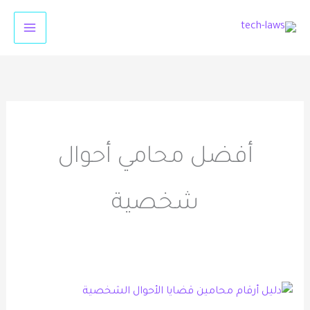
خطي
لى
لمحتوى
أفضل محامي أحوال
شخصية
دليل