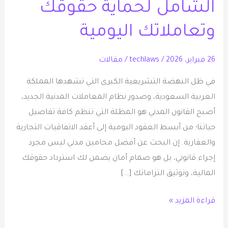
الشامل لحماية حقوقك
الشامل
لحماية
وتعاملاتك اليومية
حقوقك
وتعاملاتك
26 فبراير، 2026
/
techlaws
/
مقالات
اليومية
في ظل النهضة التشريعية الكبرى التي تشهدها المملكة
العربية السعودية، وصدور نظام المعاملات المدنية الجديد،
أصبح القانون المدني هو المظلة التي تنظم كافة تفاصيل
حياتنا؛ من أبسط العقود اليومية إلى أعقد الاتفاقيات التجارية
والعقارية. إن البحث عن أفضل محامين مدني ليس مجرد
إجراء قانوني، بل هو صمام أمان يضمن لك استرداد حقوقك
المالية، وتوثيق التزاماتك […]
قراءة المزيد »