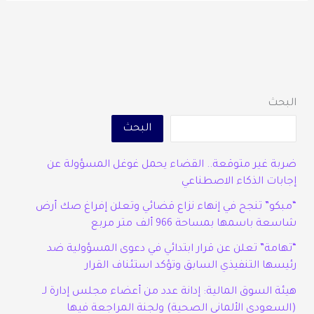
البحث
البحث
ضربة غير متوقعة.. القضاء يحمل غوغل المسؤولة عن
إجابات الذكاء الاصطناعي
“مبكو” تنجح في إنهاء نزاع قضائي وتعلن إفراغ صك أرض
شاسعة باسمها بمساحة 966 ألف متر مربع
“تهامة” تعلن عن قرار ابتدائي في دعوى المسؤولية ضد
رئيسها التنفيذي السابق وتؤكد استئناف القرار
هيئة السوق المالية: إدانة عدد من أعضاء مجلس إدارة لـ
(السعودي الألماني الصحية) ولجنة المراجعة فيها