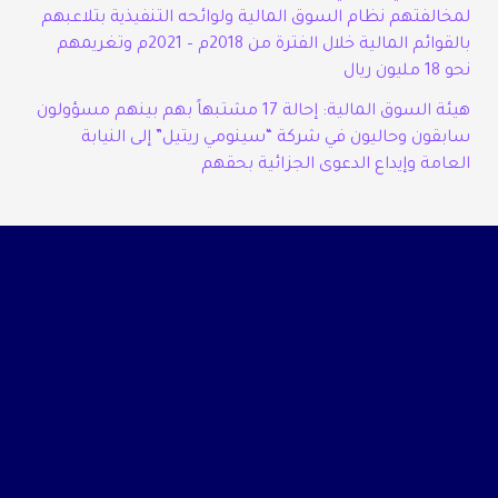
لمخالفتهم نظام السوق المالية ولوائحه التنفيذية بتلاعبهم
بالقوائم المالية خلال الفترة من 2018م – 2021م وتغريمهم
نحو 18 مليون ريال
هيئة السوق المالية: إحالة 17 مشتبهاً بهم بينهم مسؤولون
سابقون وحاليون في شركة “سينومي ريتيل” إلى النيابة
العامة وإيداع الدعوى الجزائية بحقهم