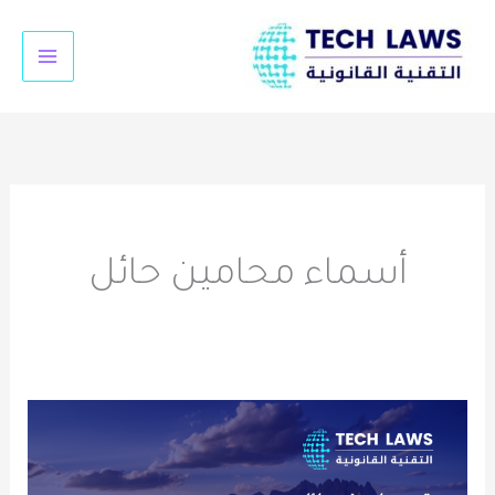
خطي
لى
لمحتوى
أسماء محامين حائل
رقم
محامي
في