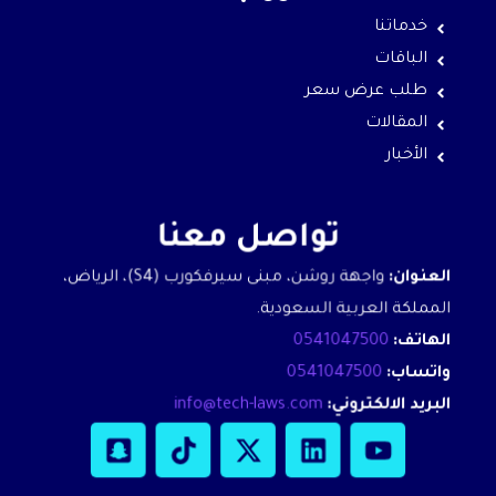
خدماتنا
الباقات
طلب عرض سعر
المقالات
الأخبار
تواصل معنا
العنوان:
واجهة روشن، مبنى سيرفكورب (S4)، الرياض،
المملكة العربية السعودية.
الهاتف:
0541047500
واتساب:
0541047500
البريد الالكتروني:
info@tech-laws.com
S
T
X
L
Y
n
i
-
i
o
a
k
t
n
u