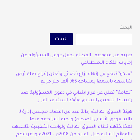
البحث
البحث
ضربة غير متوقعة.. القضاء يحمل غوغل المسؤولة عن
إجابات الذكاء الاصطناعي
“مبكو” تنجح في إنهاء نزاع قضائي وتعلن إفراغ صك أرض
شاسعة باسمها بمساحة 966 ألف متر مربع
“تهامة” تعلن عن قرار ابتدائي في دعوى المسؤولية ضد
رئيسها التنفيذي السابق وتؤكد استئناف القرار
هيئة السوق المالية: إدانة عدد من أعضاء مجلس إدارة لـ
(السعودي الألماني الصحية) ولجنة المراجعة فيها
لمخالفتهم نظام السوق المالية ولوائحه التنفيذية بتلاعبهم
بالقوائم المالية خلال الفترة من 2018م – 2021م وتغريمهم