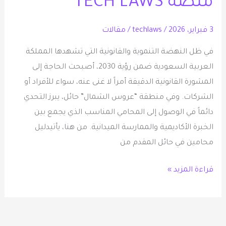
منصة TECH LAWS
الأمثل
عبر
3 فبراير، 2026
/
techlaws
/
مقالات
منصة
في ظل النهضة التنموية والقانونية التي تشهدها المملكة
TECH
العربية السعودية ضمن رؤية 2030، أصبحت الحاجة إلى
LAWS
المشورة القانونية الدقيقة أمراً لا غنى عنه، سواء للأفراد أو
الشركات. وفي منطقة “عروس الشمال” حائل، يبرز التحدي
دائماً في الوصول إلى المحامي المناسب الذي يجمع بين
الخبرة الأكاديمية والممارسة الميدانية. من هنا، يأتيدليل
محامين في حائل المقدم من
قراءة المزيد »