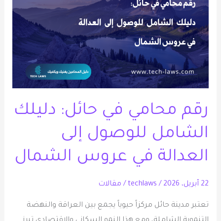
حائل:
دليلك
الشامل
للوصول
إلى
العدالة
في
رقم محامي في حائل: دليلك
عروس
الشمال
الشامل للوصول إلى
العدالة في عروس الشمال
22 أبريل، 2026
/
techlaws
/
مقالات
تعتبر مدينة حائل مركزاً حيوياً يجمع بين العراقة والنهضة
التنموية الشاملة، ومع هذا النمو السكاني والاقتصادي تبرز