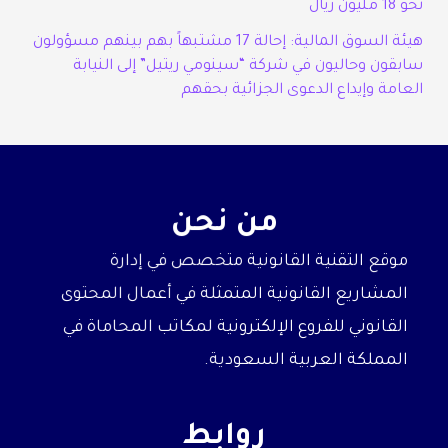
نحو 18 مليون ريال
هيئة السوق المالية: إحالة 17 مشتبهاً بهم بينهم مسؤولون
سابقون وحاليون في شركة “سينومي ريتيل” إلى النيابة
العامة وإيداع الدعوى الجزائية بحقهم
من نحن
موقع التقنية القانونية متخصص في إدارة
المشاريع القانونية المتمثلة في أعمال المحتوى
القانوني للفروع الإلكترونية لمكاتب المحاماة في
المملكة العربية السعودية.
روابط