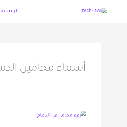
خطي
الرئيسية
لى
لمحتوى
أسماء محامين الدما
رقم
محامي