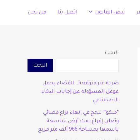
ر
نبض القانون
اتصل بنا
من نحن
البحث
البحث
ضربة غير متوقعة.. القضاء يحمل
غوغل المسؤولة عن إجابات الذكاء
الاصطناعي
“مبكو” تنجح في إنهاء نزاع قضائي
وتعلن إفراغ صك أرض شاسعة
باسمها بمساحة 966 ألف متر مربع