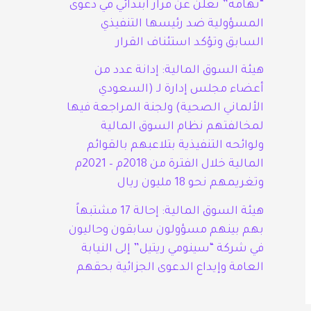
“تهامة” تعلن عن قرار ابتدائي في دعوى
المسؤولية ضد رئيسها التنفيذي
السابق وتؤكد استئناف القرار
هيئة السوق المالية: إدانة عدد من
أعضاء مجلس إدارة لـ (السعودي
الألماني الصحية) ولجنة المراجعة فيها
لمخالفتهم نظام السوق المالية
ولوائحه التنفيذية بتلاعبهم بالقوائم
المالية خلال الفترة من 2018م – 2021م
وتغريمهم نحو 18 مليون ريال
هيئة السوق المالية: إحالة 17 مشتبهاً
بهم بينهم مسؤولون سابقون وحاليون
في شركة “سينومي ريتيل” إلى النيابة
العامة وإيداع الدعوى الجزائية بحقهم