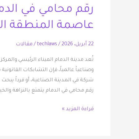
رقم محامي في الدم
في
الدمام:
عاصمة المنطقة ال
شريكك
القانوني
22 أبريل، 2026
/
techlaws
/
مقالات
في
عاصمة
تُعد مدينة الدمام الميناء الرئيسي والمركز 
المنطقة
وصناعياً عالمياً، فإن التشابكات القانون
الشرقية
شركة في المدينة الصناعية، أو فرداً يبحث 
رقم محامي في الدمام يتمتع بالنزاهة والخ
قراءة المزيد »