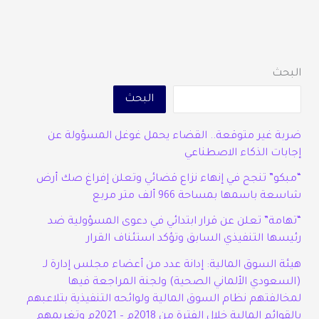
البحث
البحث
ضربة غير متوقعة.. القضاء يحمل غوغل المسؤولة عن
إجابات الذكاء الاصطناعي
“مبكو” تنجح في إنهاء نزاع قضائي وتعلن إفراغ صك أرض
شاسعة باسمها بمساحة 966 ألف متر مربع
“تهامة” تعلن عن قرار ابتدائي في دعوى المسؤولية ضد
رئيسها التنفيذي السابق وتؤكد استئناف القرار
هيئة السوق المالية: إدانة عدد من أعضاء مجلس إدارة لـ
(السعودي الألماني الصحية) ولجنة المراجعة فيها
لمخالفتهم نظام السوق المالية ولوائحه التنفيذية بتلاعبهم
بالقوائم المالية خلال الفترة من 2018م – 2021م وتغريمهم