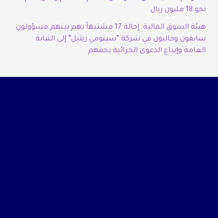
نحو 18 مليون ريال
هيئة السوق المالية: إحالة 17 مشتبهاً بهم بينهم مسؤولون
سابقون وحاليون في شركة “سينومي ريتيل” إلى النيابة
العامة وإيداع الدعوى الجزائية بحقهم