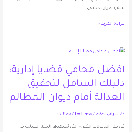
سُلب بقرار تعسفي، […]
قراءة المزيد »
أفضل
محامي
أفضل محامي قضايا إدارية:
قضايا
إدارية:
دليلك الشامل لتحقيق
دليلك
الشامل
العدالة أمام ديوان المظالم
لتحقيق
العدالة
27 فبراير، 2026
/
techlaws
/
مقالات
أمام
في ظل التحولات الكبرى التي تشهدها البيئة العدلية في
ديوان