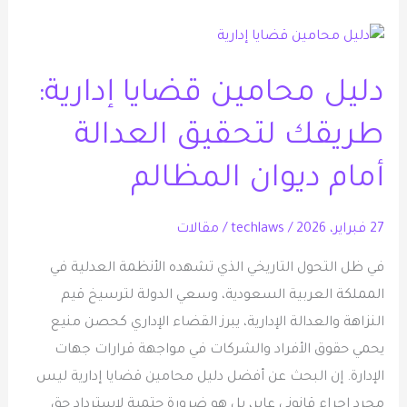
دليل
محامين
دليل محامين قضايا إدارية:
قضايا
إدارية:
طريقك لتحقيق العدالة
طريقك
لتحقيق
أمام ديوان المظالم
العدالة
أمام
27 فبراير، 2026
/
techlaws
/
مقالات
ديوان
في ظل التحول التاريخي الذي تشهده الأنظمة العدلية في
المظالم
المملكة العربية السعودية، وسعي الدولة لترسيخ قيم
النزاهة والعدالة الإدارية، يبرز القضاء الإداري كحصن منيع
يحمي حقوق الأفراد والشركات في مواجهة قرارات جهات
الإدارة. إن البحث عن أفضل دليل محامين قضايا إدارية ليس
مجرد إجراء قانوني عابر، بل هو ضرورة حتمية لاسترداد حق