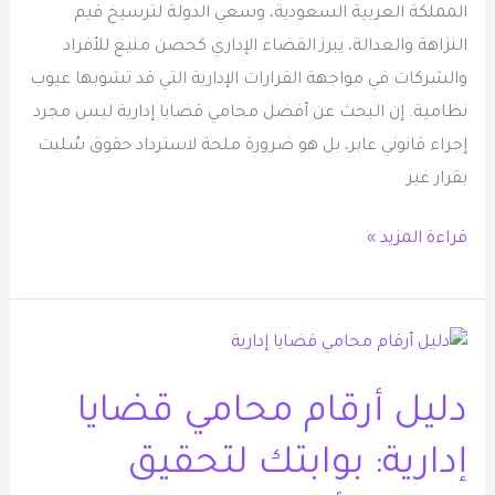
المملكة العربية السعودية، وسعي الدولة لترسيخ قيم
المظالم
النزاهة والعدالة، يبرز القضاء الإداري كحصن منيع للأفراد
والشركات في مواجهة القرارات الإدارية التي قد تشوبها عيوب
نظامية. إن البحث عن أفضل محامي قضايا إدارية ليس مجرد
إجراء قانوني عابر، بل هو ضرورة ملحة لاسترداد حقوق سُلبت
بقرار غير
قراءة المزيد »
دليل
أرقام
دليل أرقام محامي قضايا
محامي
قضايا
إدارية: بوابتك لتحقيق
إدارية: