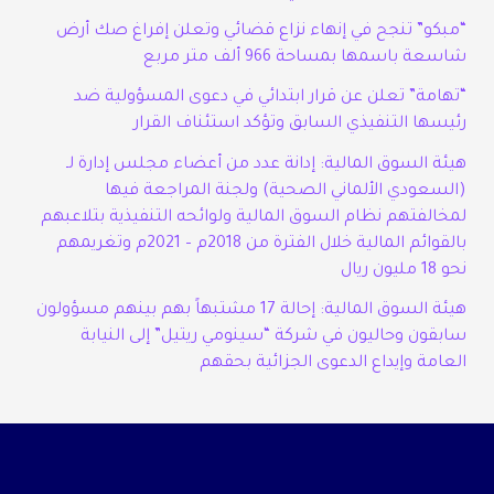
“مبكو” تنجح في إنهاء نزاع قضائي وتعلن إفراغ صك أرض
شاسعة باسمها بمساحة 966 ألف متر مربع
“تهامة” تعلن عن قرار ابتدائي في دعوى المسؤولية ضد
رئيسها التنفيذي السابق وتؤكد استئناف القرار
هيئة السوق المالية: إدانة عدد من أعضاء مجلس إدارة لـ
(السعودي الألماني الصحية) ولجنة المراجعة فيها
لمخالفتهم نظام السوق المالية ولوائحه التنفيذية بتلاعبهم
بالقوائم المالية خلال الفترة من 2018م – 2021م وتغريمهم
نحو 18 مليون ريال
هيئة السوق المالية: إحالة 17 مشتبهاً بهم بينهم مسؤولون
سابقون وحاليون في شركة “سينومي ريتيل” إلى النيابة
العامة وإيداع الدعوى الجزائية بحقهم