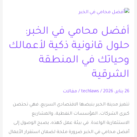
أفضل
محامي
أفضل محامي في الخبر:
في
الخبر:
حلول قانونية ذكية لأعمالك
حلول
قانونية
وحياتك في المنطقة
ذكية
الشرقية
لأعمالك
وحياتك
26 يناير، 2026
/
techlaws
/
مقالات
في
المنطقة
تتميز مدينة الخبر بنبضها الاقتصادي السريع، فهي تحتضن
الشرقية
كبرى الشركات، المؤسسات النفطية، والمشاريع
الاستثمارية الواعدة. في بيئة عمل كهذه، يصبح الوصول إلى
أفضل محامي في الخبر ضرورة ملحة لضمان استقرار الأعمال