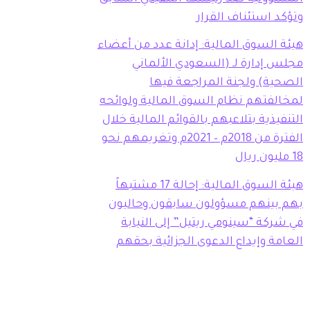
وتؤكد استئناف القرار
هيئة السوق المالية: إدانة عدد من أعضاء
مجلس إدارة لـ (السعودي الألماني
الصحية) ولجنة المراجعة فيها
لمخالفتهم نظام السوق المالية ولوائحه
التنفيذية بتلاعبهم بالقوائم المالية خلال
الفترة من 2018م – 2021م وتغريمهم نحو
18 مليون ريال
هيئة السوق المالية: إحالة 17 مشتبهاً
بهم بينهم مسؤولون سابقون وحاليون
في شركة “سينومي ريتيل” إلى النيابة
العامة وإيداع الدعوى الجزائية بحقهم