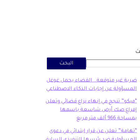
ث
البحث
ضربة غير متوقعة.. القضاء يحمل غوغل
المسؤولة عن إجابات الذكاء الاصطناعي
“مبكو” تنجح في إنهاء نزاع قضائي وتعلن
إفراغ صك أرض شاسعة باسمها
بمساحة 966 ألف متر مربع
“تهامة” تعلن عن قرار ابتدائي في دعوى
المسؤولية ضد رئيسها التنفيذي السابق