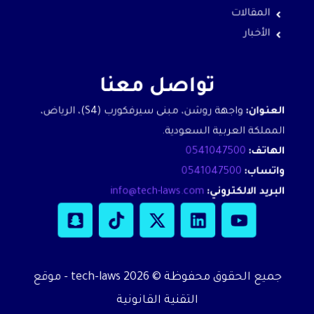
المقالات
الأخبار
تواصل معنا
العنوان:
واجهة روشن، مبنى سيرفكورب (S4)، الرياض،
المملكة العربية السعودية.
الهاتف:
0541047500
واتساب:
0541047500
البريد الالكتروني:
info@tech-laws.com
S
T
X
L
Y
n
i
-
i
o
a
k
t
n
u
p
t
w
k
t
جميع الحقوق محفوظة © 2026 tech-laws - موقع
c
o
i
e
u
h
k
t
d
b
التقنية القانونية