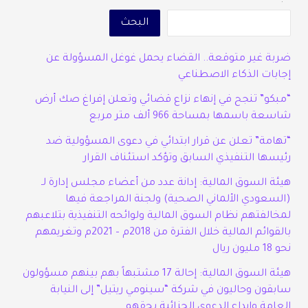
البحث
ضربة غير متوقعة.. القضاء يحمل غوغل المسؤولة عن
إجابات الذكاء الاصطناعي
“مبكو” تنجح في إنهاء نزاع قضائي وتعلن إفراغ صك أرض
شاسعة باسمها بمساحة 966 ألف متر مربع
“تهامة” تعلن عن قرار ابتدائي في دعوى المسؤولية ضد
رئيسها التنفيذي السابق وتؤكد استئناف القرار
هيئة السوق المالية: إدانة عدد من أعضاء مجلس إدارة لـ
(السعودي الألماني الصحية) ولجنة المراجعة فيها
لمخالفتهم نظام السوق المالية ولوائحه التنفيذية بتلاعبهم
بالقوائم المالية خلال الفترة من 2018م – 2021م وتغريمهم
نحو 18 مليون ريال
هيئة السوق المالية: إحالة 17 مشتبهاً بهم بينهم مسؤولون
سابقون وحاليون في شركة “سينومي ريتيل” إلى النيابة
العامة وإيداع الدعوى الجزائية بحقهم