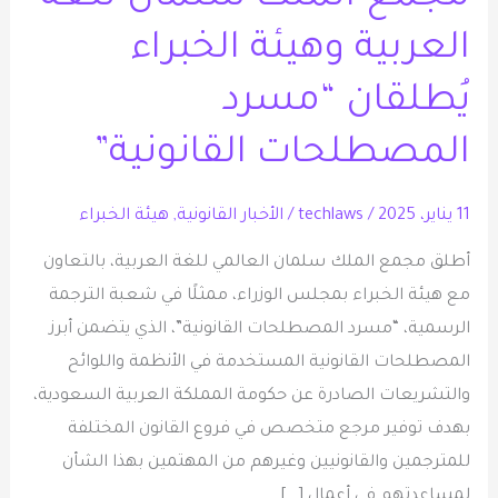
العربية
العربية وهيئة الخبراء
وهيئة
يُطلقان “مسرد
الخبراء
يُطلقان
المصطلحات القانونية”
“مسرد
المصطلحات
11 يناير، 2025
/
techlaws
/
الأخبار القانونية
,
هيئة الخبراء
القانونية”
أطلق مجمع الملك سلمان العالمي للغة العربية، بالتعاون
مع هيئة الخبراء بمجلس الوزراء، ممثلًا في شعبة الترجمة
الرسمية، “مسرد المصطلحات القانونية”، الذي يتضمن أبرز
المصطلحات القانونية المستخدمة في الأنظمة واللوائح
والتشريعات الصادرة عن حكومة المملكة العربية السعودية،
بهدف توفير مرجع متخصص في فروع القانون المختلفة
للمترجمين والقانونيين وغيرهم من المهتمين بهذا الشأن
لمساعدتهم في أعمال […]