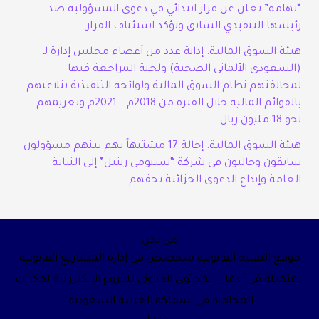
“تهامة” تعلن عن قرار ابتدائي في دعوى المسؤولية ضد
رئيسها التنفيذي السابق وتؤكد استئناف القرار
هيئة السوق المالية: إدانة عدد من أعضاء مجلس إدارة لـ
(السعودي الألماني الصحية) ولجنة المراجعة فيها
لمخالفتهم نظام السوق المالية ولوائحه التنفيذية بتلاعبهم
بالقوائم المالية خلال الفترة من 2018م – 2021م وتغريمهم
نحو 18 مليون ريال
هيئة السوق المالية: إحالة 17 مشتبهاً بهم بينهم مسؤولون
سابقون وحاليون في شركة “سينومي ريتيل” إلى النيابة
العامة وإيداع الدعوى الجزائية بحقهم
من نحن
موقع التقنية القانونية متخصص في إدارة المشاريع القانونية
المتمثلة في أعمال المحتوى القانوني للفروع الإلكترونية لمكاتب
المحاماة في المملكة العربية السعودية.