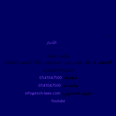
الأخبار
تواصل معنا
العنوان:
واجهة روشن، مبنى سيرفكورب (S4)، الرياض، المملكة
العربية السعودية.
الهاتف:
0541047500
واتساب:
0541047500
البريد الالكتروني:
info@tech-laws.com
Youtube