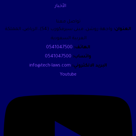
الأخبار
تواصل معنا
العنوان:
واجهة روشن، مبنى سيرفكورب (S4)، الرياض، المملكة
العربية السعودية.
الهاتف:
0541047500
واتساب:
0541047500
البريد الالكتروني:
info@tech-laws.com
Youtube