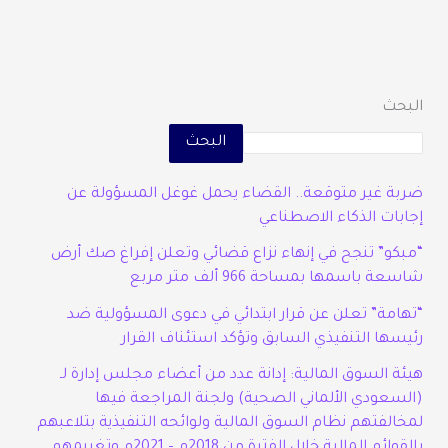
البحث
البحث
ضربة غير متوقعة.. القضاء يحمل غوغل المسؤولة عن
إجابات الذكاء الاصطناعي
“مبكو” تنجح في إنهاء نزاع قضائي وتعلن إفراغ صك أرض
شاسعة باسمها بمساحة 966 ألف متر مربع
“تهامة” تعلن عن قرار ابتدائي في دعوى المسؤولية ضد
رئيسها التنفيذي السابق وتؤكد استئناف القرار
هيئة السوق المالية: إدانة عدد من أعضاء مجلس إدارة لـ
(السعودي الألماني الصحية) ولجنة المراجعة فيها
لمخالفتهم نظام السوق المالية ولوائحه التنفيذية بتلاعبهم
بالقوائم المالية خلال الفترة من 2018م – 2021م وتغريمهم