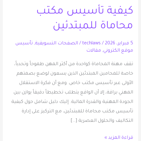
تأسيس
كيفية تأسيس مكتب
مكتب
محاماة
محاماة للمبتدئين
للمبتدئين
5 فبراير، 2026
/
techlaws
/
الصفحات التسويقية
,
تأسيس
موقع الكتروني
,
مقالات
تقف مهنة المحاماة كواحدة من أكثر المهن طموحاً وتحدياً،
خاصة للمحامين المبتدئين الذين يسعون لوضع بصمتهم
الأولى عبر تأسيس مكتب خاص. ومع أن فكرة الاستقلال
المهني براقة، إلا أن الواقع يتطلب تخطيطاً دقيقاً يوازن بين
الجودة المهنية والقدرة المالية. إليك دليل شامل حول كيفية
تأسيس مكتب محاماة للمبتدئين، مع التركيز على إدارة
التكاليف والحلول العصرية […]
قراءة المزيد »