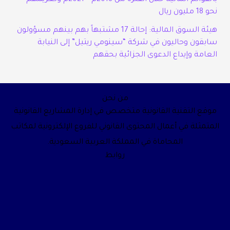
نحو 18 مليون ريال
هيئة السوق المالية: إحالة 17 مشتبهاً بهم بينهم مسؤولون
سابقون وحاليون في شركة “سينومي ريتيل” إلى النيابة
العامة وإيداع الدعوى الجزائية بحقهم
من نحن
موقع التقنية القانونية متخصص في إدارة المشاريع القانونية
المتمثلة في أعمال المحتوى القانوني للفروع الإلكترونية لمكاتب
المحاماة في المملكة العربية السعودية.
روابط