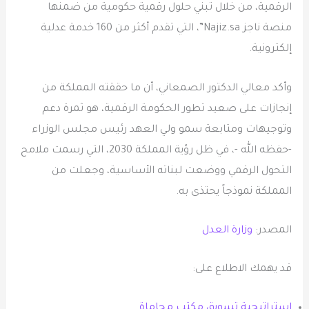
الرقمية، من خلال تبني حلول رقمية حكومية من ضمنها
منصة ناجز Najiz.sa”، التي تقدم أكثر من 160 خدمة عدلية
إلكترونية.
وأكد معالي الدكتور الصمعاني، أن ما حققته المملكة من
إنجازات على صعيد تطور الحكومة الرقمية، هو ثمرة دعم
وتوجيهات ومتابعة سمو ولي العهد رئيس مجلس الوزراء
-حفظه الله -، في ظل رؤية المملكة 2030، التي رسمت ملامح
التحول الرقمي ووضعت لبناته الأساسية، وجعلت من
المملكة نموذجاً يحتذى به. ​
المصدر:
وزارة العدل
قد يهمك الاطلاع على:
استراتيجية تسويق مكتب محاماة