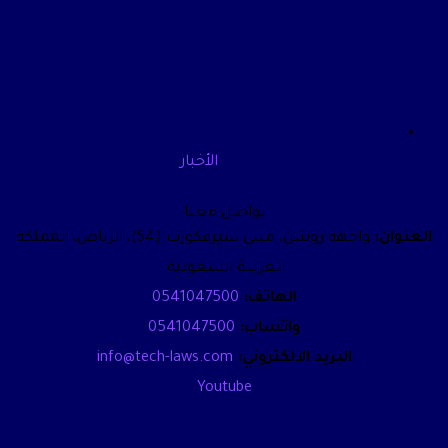
الأخبار
تواصل معنا
العنوان:
واجهة روشن، مبنى سيرفكورب (S4)، الرياض، المملكة
العربية السعودية.
الهاتف:
0541047500
واتساب:
0541047500
البريد الالكتروني:
info@tech-laws.com
Youtube