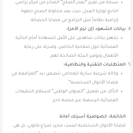
نسخة من تقرير “تعذر الصلح” الصادر من مركز تراضي
التابع لوزارة العدل، حيث يعد محاولة الصلح خطوة
إلزامية نظاماً قبل الترافع في قضايا الحضانة.
بيانات الشهود (إن لزم الأمر):
تجهيز بيانات شاهدين على الأقل للشهادة أمام الدائرة
القضائية حول صلاحية الحاضن، وقدرته على رعاية
الأطفال وتوفير البيئة الصالحة لهم.
المتطلبات التقنية والنظامية:
وكالة شرعية سارية للمحامي تتضمن بند “المرافعة في
قضايا الأحوال الشخصية”.
التأكد من تفعيل “العنوان الوطني” لاستلام التبليغات
القضائية الرسمية عبر منصة ناجز.
الخاتمة: خصوصية أسرتك أمانة
قضايا الأحوال الشخصية ليست مجرد صراع قانوني، بل هي