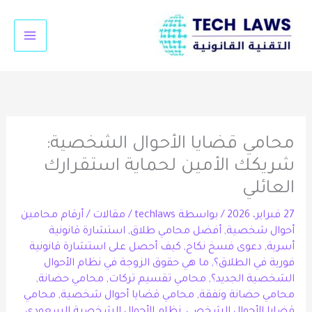
خطي
لى
لمحتوى
محامي قضايا الأحوال الشخصية:
شريكك الأمين لحماية استقرارك
العائلي
27 فبراير، 2026
/ بواسطة
techlaws
/
مقالات
/
أرقام محامين
أحوال شخصية
,
أفضل محامي طلاق
,
استشارة قانونية
أسرية
,
دعوى فسخ نكاح
,
كيف أحصل على استشارة قانونية
فورية في الطلاق؟
,
ما هي حقوق الزوجة في نظام الأحوال
الشخصية الجديد؟
,
محامي تقسيم تركات
,
محامي حضانة
,
محامي حضانة ونفقة
,
محامي قضايا أحوال شخصية
,
محامي
قضايا الأحوال الشخصي
,
نظام الأحوال الشخصية السعودي