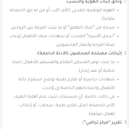
وثائق إثبات الهوية والنسب:
الهوية الوطنية للمدعي (الأم، الأب، أو من له حق الحضانة
نظاماً).
نسخة من “صك الطلاق” أو ما يثبت الفرقة بين الزوجين.
“سجل الأسرة” المحدث أو شهادات ميلاد الأطفال لإثبات
صلة القرابة وأعمار المحضونين.
إثباتات مصلحة المحضون (الأدلة الداعمة):
ما يثبت توفر المسكن الملائم والمستقر للأطفال (صك
ملكية أو عقد إيجار).
شهادات دراسية أو تقارير طبية توضح استقرار حالة
الأطفال واحتياجاتهم الخاصة إن وُجدت.
في حالات خاصة: أي مستندات تثبت عدم أهلية الطرف
الآخر للحضانة (مثل تقارير طبية، سجلات، أو إثباتات
إهمال موثقة).
تقرير “مركز تراضي”: