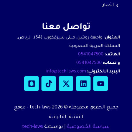
الأخبار
تواصل معنا
العنوان:
واجهة روشن، مبنى سيرفكورب (S4)، الرياض،
المملكة العربية السعودية.
الهاتف:
0541047500
واتساب:
0541047500
البريد الالكتروني:
info@tech-laws.com
S
T
X
L
Y
n
i
-
i
o
a
k
t
n
u
p
t
w
k
t
جميع الحقوق محفوظة © 2026 tech-laws - موقع
c
o
i
e
u
h
k
t
d
b
التقنية القانونية
a
t
i
e
سياسة الخصوصية
| بواسطة
tech-laws
t
e
n