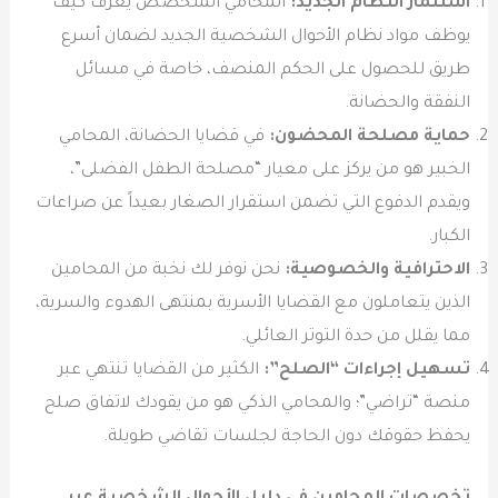
استثمار النظام الجديد:
المحامي المتخصص يعرف كيف
يوظف مواد نظام الأحوال الشخصية الجديد لضمان أسرع
طريق للحصول على الحكم المنصف، خاصة في مسائل
النفقة والحضانة.
حماية مصلحة المحضون:
في قضايا الحضانة، المحامي
الخبير هو من يركز على معيار “مصلحة الطفل الفضلى”،
ويقدم الدفوع التي تضمن استقرار الصغار بعيداً عن صراعات
الكبار.
الاحترافية والخصوصية:
نحن نوفر لك نخبة من المحامين
الذين يتعاملون مع القضايا الأسرية بمنتهى الهدوء والسرية،
مما يقلل من حدة التوتر العائلي.
تسهيل إجراءات “الصلح”:
الكثير من القضايا تنتهي عبر
منصة “تراضي”؛ والمحامي الذكي هو من يقودك لاتفاق صلح
يحفظ حقوقك دون الحاجة لجلسات تقاضي طويلة.