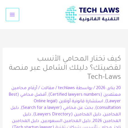
خطي
لى
لمحتوى
كيف تختار المحامي الأنسب
لقضيتك؟ دليلك الشامل عبر منصة
Tech-Laws
20 يناير، 2026
/ بواسطة
techlaws
/
مقالات
/
أرقام محامين
معتمدين (Certified lawyers numbers)
,
أفضل محامي (Best
Lawyer)
,
استشارة قانونية أونلاين (Online legal
consultation)
,
بحث عن محامي (Search for a lawyer)
,
دليل
المحامين
,
دليل المحامين (Lawyers Directory)
,
دليل
المحامين 2026
,
دليل المحامين السعوديين
,
دليل المحامين
ناجز
,
محامي تأسيس شركات تقنية (Tech startup lawyer)
,