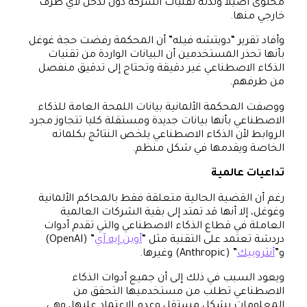
محتوى أصيلا ولدته تقنيات الشركة دون تدخل لأي طرف
خارجي منها.
وأفاد تقرير “دويتشه فيله” أن المحكمة رفضت حجة غوغل
بأنها تحذر المستخدمين أن البيانات الواردة من تقنيات
الذكاء الاصطناعي غير دقيقة وتحتاج إلى تدقيق منفصل
من طرفهم.
ووصفت المحكمة الألمانية بيانات اللمحة العامة للذكاء
الاصطناعي بأنها بيانات جديدة ومستقلة كليا تتجاوز مجرد
الروابط لأن الذكاء الاصطناعي يلخص النتائج بكلماته
الخاصة ويقدمها في شكل منظم.
تداعيات عالمية
رغم أن القضية الحالية متعلقة فقط بالمحاكم الألمانية
وغوغل، إلا أنها قد تمتد إلى بقية الشركات العالمية
العاملة في قطاع الذكاء الاصطناعي والتي تقدم أدوات
دردشة تعتمد على التقنية مثل “
أوبن إيه آي
” (OpenAI)
و”
أنثروبيك
” (Anthropic) وغيرها.
ويعود السبب في ذلك إلى أن جميع أدوات الذكاء
الاصطناعي تطلب من مستخدميها التحقق من
المعلومات بشكل مستقل وعدم الاعتماد عليها، وهي