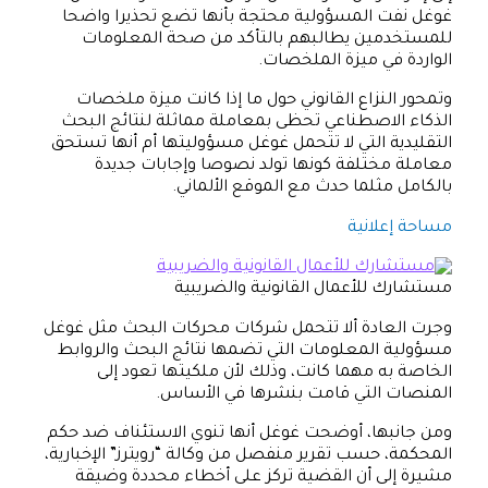
غوغل نفت المسؤولية محتجة بأنها تضع تحذيرا واضحا
للمستخدمين يطالبهم بالتأكد من صحة المعلومات
الواردة في ميزة الملخصات.
وتمحور النزاع القانوني حول ما إذا كانت ميزة ملخصات
الذكاء الاصطناعي تحظى بمعاملة مماثلة لنتائج البحث
التقليدية التي لا تتحمل غوغل مسؤوليتها أم أنها تستحق
معاملة مختلفة كونها تولد نصوصا وإجابات جديدة
بالكامل مثلما حدث مع الموقع الألماني.
مساحة إعلانية
مستشارك للأعمال القانونية والضريبية
وجرت العادة ألا تتحمل شركات محركات البحث مثل غوغل
مسؤولية المعلومات التي تضمها نتائج البحث والروابط
الخاصة به مهما كانت، وذلك لأن ملكيتها تعود إلى
المنصات التي قامت بنشرها في الأساس.
ومن جانبها، أوضحت غوغل أنها تنوي الاستئناف ضد حكم
المحكمة، حسب تقرير منفصل من وكالة “رويترز” الإخبارية،
مشيرة إلى أن القضية تركز على أخطاء محددة وضيقة