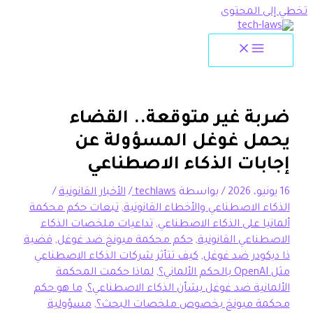
تخطي إلى المحتوى
ضربة غير متوقعة.. القضاء
يحمل غوغل المسؤولة عن
إجابات الذكاء الاصطناعي
16 يونيو، 2026
/ بواسطة
techlaws
/
الأخبار القانونية
/
الذكاء الاصطناعي والأخطاء القانونية
,
تبعات حكم محكمة
ألمانيا على الذكاء الاصطناعي
,
تداعيات ملخصات الذكاء
الاصطناعي القانونية
,
حكم محكمة ميونخ ضد غوغل
,
قضية
ذا ديكودر ضد غوغل
,
كيف تتأثر شركات الذكاء الاصطناعي
مثل OpenAI بالحكم الألماني؟
,
لماذا حكمت المحكمة
الألمانية ضد غوغل بشأن الذكاء الاصطناعي؟
,
ما هو حكم
محكمة ميونخ بخصوص ملخصات البحث؟
,
مسؤولية