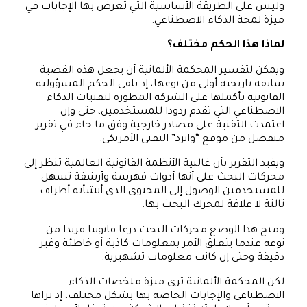
وليس على الطريقة الأساسية التي تعرض بها الإجابات في
ميزة لمحة الذكاء الاصطناعي.
لماذا هذا الحكم مختلف؟
ويمكن لتفسير المحكمة الألمانية أن يجعل هذه القضية
سابقة تاريخية أولى من نوعها، إذ يلقي الحكم المسؤولية
القانونية بأكملها على الشركة المطورة لتقنيات الذكاء
الاصطناعي التي تقدم ردودا للمستخدمين، حتى وإن
اعتمدت التقنية على مصادر خارجية وفق ما جاء في تقرير
منفصل من موقع “وايرد” التقني الأمريكي.
ويفيد التقرير بأن غالبية الأنظمة القانونية العالمية تنظر إلى
محركات البحث على أنها أدوات فهرسة وأرشفة تسهل
للمستخدمين الوصول إلى المحتوى الذي أنشأته أطراف
ثالثة لا علاقة لمحرك البحث بها.
ومنح هذا الوضع محركات البحث درعا قانونيا فريدا من
نوعه عندما يتعلق الأمر بمعلومات كاذبة أو خاطئة وغير
دقيقة وحتى إن كانت معلومات تشهيرية.
لكن المحكمة الألمانية ترى ميزة ملخصات الذكاء
الاصطناعي والإجابات الخاصة بها بشكل مختلف، إذ تراها