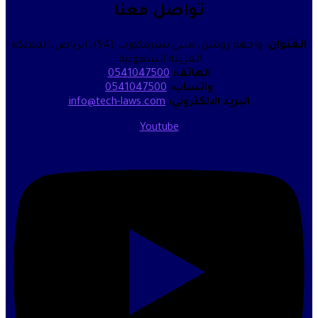
تواصل معنا
العنوان:
واجهة روشن، مبنى سيرفكورب (S4)، الرياض، المملكة
العربية السعودية.
الهاتف:
0541047500
واتساب:
0541047500
البريد الالكتروني:
info@tech-laws.com
Youtube