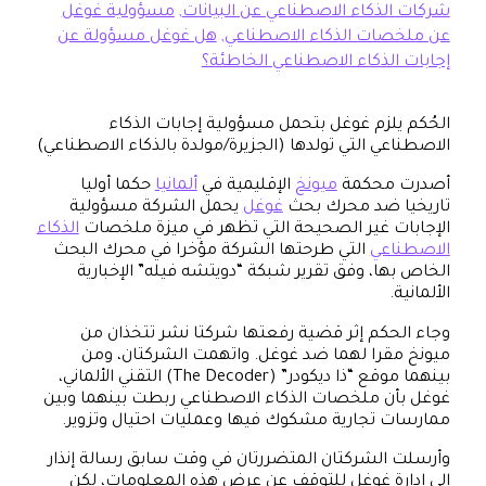
شركات الذكاء الاصطناعي عن البيانات
,
مسؤولية غوغل
عن ملخصات الذكاء الاصطناعي
,
هل غوغل مسؤولة عن
إجابات الذكاء الاصطناعي الخاطئة؟
الحُكم يلزم غوغل بتحمل مسؤولية إجابات الذكاء
الاصطناعي التي تولدها (الجزيرة/مولدة بالذكاء الاصطناعي)
أصدرت محكمة
ميونخ
الإقليمية في
ألمانيا
حكما أوليا
تاريخيا ضد محرك بحث
غوغل
يحمل الشركة مسؤولية
الإجابات غير الصحيحة التي تظهر في ميزة ملخصات
الذكاء
الاصطناعي
التي طرحتها الشركة مؤخرا في محرك البحث
الخاص بها، وفق تقرير شبكة “دويتشه فيله” الإخبارية
الألمانية.
وجاء الحكم إثر قضية رفعتها شركتا نشر تتخذان من
ميونخ مقرا لهما ضد غوغل. واتهمت الشركتان، ومن
بينهما موقع “ذا ديكودر” (The Decoder) التقني الألماني،
غوغل بأن ملخصات الذكاء الاصطناعي ربطت بينهما وبين
ممارسات تجارية مشكوك فيها وعمليات احتيال وتزوير.
وأرسلت الشركتان المتضررتان في وقت سابق رسالة إنذار
إلى إدارة غوغل للتوقف عن عرض هذه المعلومات، لكن