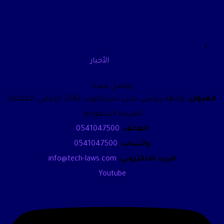
الأخبار
تواصل معنا
العنوان:
واجهة روشن، مبنى سيرفكورب (S4)، الرياض، المملكة
العربية السعودية.
الهاتف:
0541047500
واتساب:
0541047500
البريد الالكتروني:
info@tech-laws.com
Youtube