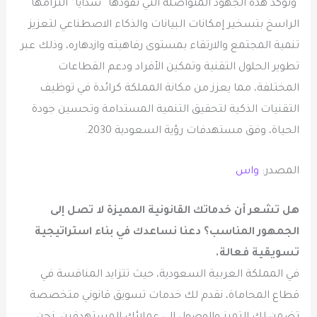
وتؤكد هذه الجهود المتواصلة التي تقودها “سدايا” التزامها
الراسخ بتسخير إمكانات البيانات والذكاء الاصطناعي لتعزيز
تنمية المجتمع والارتقاء بمستوى رفاهيته وازدهاره، وذلك عبر
تطوير الحلول التقنية وتمكين الأفراد ودعم القطاعات
المختلفة، مما يعزز من مكانة المملكة كرائدة في توظيف
التقنيات الذكية لتحقيق التنمية المستدامة وتحسين جودة
الحياة، وفق مستهدفات رؤية السعودية 2030.
المصدر:
واس
هل تشعر أن خدماتك القانونية المميزة لا تصل إلى
الجمهور المناسب؟ دعنا نساعدك في بناء استراتيجية
تسويقية فعالة.
في المملكة العربية السعودية، حيث تتزايد المنافسة في
قطاع المحاماة، نقدم لك خدمات تسويق قانوني متخصصة