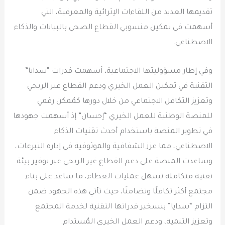
تقديمها العديد من اللقاءات الإثرائية والمعرفية، التي
أسهمت في تمكين منسوبي القطاع الصحي بالبيانات والذكاء
الاصطناعي.
وفي إطار مسؤوليتها الاجتماعية، أسهمت قدرات “سدايا”
التقنية في تمكين العمل الخيري ودعم القطاع غير الربحي
وتعزيز التكافل الاجتماعي من خلال دورها كمُمكن رقمي
للمنصة الوطنية للعمل الخيري “إحسان” إذ أسهمت جهودها
في تطوير المنصة باستخدام أحدث تقنيات الذكاء
الاصطناعي، مما عزز الشفافية والموثوقية في إدارة التبرعات،
وساعدت المنصة على دعم القطاع غير الربحي عبر توفير بيئة
تقنية متكاملة تسهل عمليات العطاء، ما ساعد على بناء
مجتمع أكثر تكافلًا وتضامنًا، حيث تأتي هذه الجهود ضمن
التزام “سدايا” بتسخير قدراتها التقنية لخدمة المجتمع
وتعزيز التنمية، ودعم العمل الخيري المُستدام.