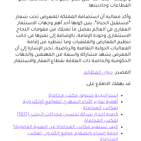
القطاعات وجاذبيتها.
وأكد معاليه أن استضافة المملكة للمعرض تحت شعار
“مستقبل الحياة”، يبين كونها أحد أهم وجهات الاستثمار
العقاري في العالم بفضل ما تمتلك من مقومات النجاح
الاستثماري وجودة الإقامة، بالإضافة إلى تميزها في جانب
تنظيم المعارض والملتقيات وما تنتظره من إقامة
الفعاليات الدولية الثقافية والرياضية، تجدر الإشارة إلى أن
المعرض يشهد مشاركة واسعة من المهتمين والجهات
الحكومية والخاصة ذات العلاقة بقطاع العقار والاستثمار.
المصدر:
ديوان المظالم
قد يهمك الاطلاع على:
استراتيجية تسويق مكتب محاماة
أهمية تقارير الأداء الشهري للمواقع الإلكترونية
لمكاتب المحاماة
كيفية اختيار شركة تحسين محركات البحث (SEO)
لمكتب المحاماة
كيف تستفيد مكاتب المحاماة من التقنية القانونية؟
خدمة إنشاء وتصميم موقع إلكتروني لمكتب
المحاماة