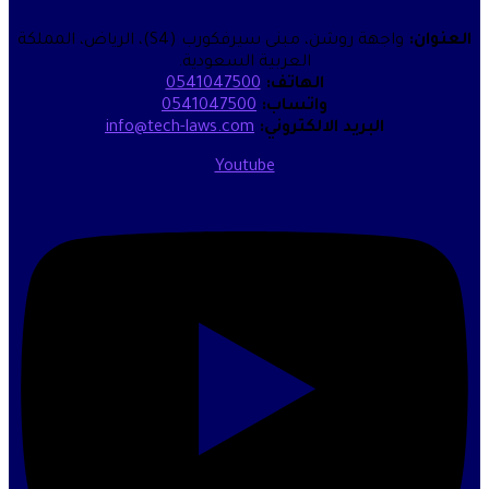
العنوان:
واجهة روشن، مبنى سيرفكورب (S4)، الرياض، المملكة
العربية السعودية.
الهاتف:
0541047500
واتساب:
0541047500
البريد الالكتروني:
info@tech-laws.com
Youtube