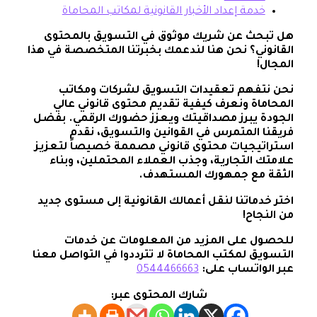
خدمة إعداد الأخبار القانونية لمكاتب المحاماة
هل
تبحث
عن
شريك
موثوق
في
التسويق
بالمحتوى
القانو
ني؟ نحن هنا لندعمك بخبرتنا المتخصصة في هذا
المجال!
نحن نتفهم تعقيدات التسويق لشركات ومكاتب
المحاماة ونعرف كيفية تقديم محتوى قانوني عالي
الجودة يبرز مصداقيتك ويعزز حضورك الرقمي. بفضل
فريقنا المتمرس في القوانين والتسويق، نقدم
استراتيجيات محتوى قانوني مصممة خصيصاً لتعزيز
علامتك التجارية، وجذب العملاء المحتملين، وبناء
الثقة مع جمهورك المستهدف.
اختر
خدماتنا
لنقل
أعمالك
القانونية
إلى
مستوى
جديد
من
النجاح
!
للحصول على المزيد من المعلومات عن خدمات
التسويق لمكتب المحاماة لا تترددوا في التواصل معنا
عبر الواتساب على
:
0544466663
شارك المحتوى عبر: