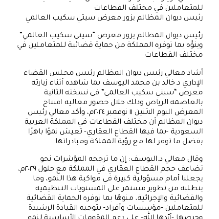
رئيس ديوان المظالم يزور معرض سيتي سكيب العالمي
رئيس ديوان المظالم يزور معرض “سيتي سكيب العالمي”
وينوِّه بما توفره المملكة من حماية قضائية للمتعاملين في
مختلف القطاعات
أشاد معالي رئيس ديوان المظالم رئيس مجلس القضاء
الإداري د.خالد بن محمد اليوسف بما شاهده أثناء زيارته
معرض “سيتي سكيب العالمي” في نسخته الثانية
بالعاصمة الرياض وذلك خلال حضور معاليه افتتاح
المعرض اليوم الاثنين ١١ نوفمبر ٢٠٢٤م، وأكد معالي رئيس
ديوان المظالم أن مختلف القطاعات في المملكة العربية
السعودية -بما فيها القطاع العقاري- تعيش نموًا باهرًا
بفضل ما توفر لها مع رؤية المملكة ومبادراتها.
وقال معالي د.اليوسف: إن ما ترجحه المؤشرات نحو
تضاعف حجم القطاع العقاري في المملكة مع حلول ٢٠٢٩م،
يجعلنا أمام مسؤولية كبيرة في مواكبة هذا النمو، وما
يتطلبه من تطوير مستمر على المستويات التنظيمية
والقضائية والإجرائية، منوهًا بما توفره الحماية القضائية
للمتعاملين -مؤسسات وأفراد- بتوجيه القيادة الرشيدة
وحرصها -أيّدها الله- على دعم المقومات الأساسية لنمو