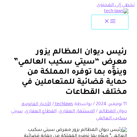
تخطي إلى المحتوى
رئيس ديوان المظالم يزور
معرض “سيتي سكيب العالمي”
وينوِّه بما توفره المملكة من
حماية قضائية للمتعاملين في
مختلف القطاعات
11 نوفمبر، 2024
/ بواسطة
techlaws
/
الأخبار القانونية
,
ديوان المظالم
/
الاستثمار العقاري
,
القطاع العقاري
,
سيتي
سكيب العالمي